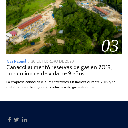
03
POSTED
Gas Natural
20 DE FEBRERO DE 2020
10
Canacol aumentó reservas de gas en 2019,
ON
DE
con un índice de vida de 9 años
JULIO
DE
La empresa canadiense aumentó todos sus índices durante 2019 y se
2025
reafirma como la segunda productora de gas natural en …