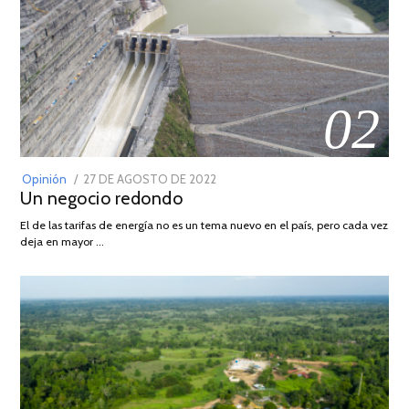
02
POSTED
Opinión
27 DE AGOSTO DE 2022
30
Un negocio redondo
ON
DE
AGOSTO
El de las tarifas de energía no es un tema nuevo en el país, pero cada vez
DE
deja en mayor …
2022