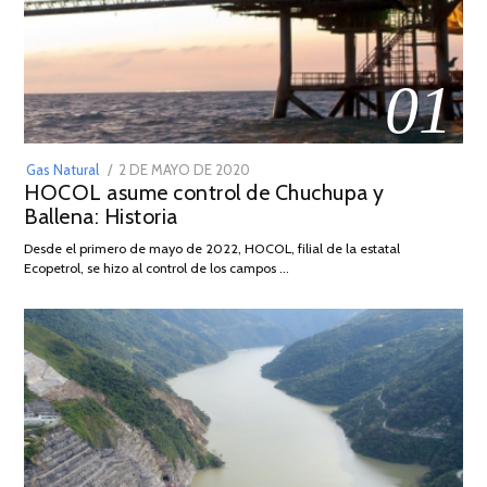
01
POSTED
Gas Natural
2 DE MAYO DE 2020
16
HOCOL asume control de Chuchupa y
ON
DE
Ballena: Historia
FEBRERO
DE
Desde el primero de mayo de 2022, HOCOL, filial de la estatal
2026
Ecopetrol, se hizo al control de los campos …