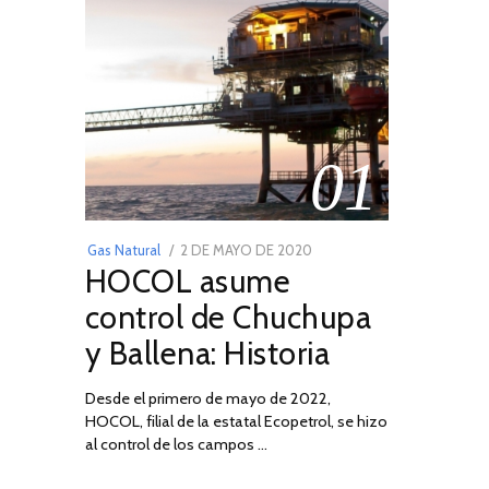
01
POSTED
Gas Natural
2 DE MAYO DE 2020
16
HOCOL asume
ON
DE
FEBRERO
control de Chuchupa
DE
y Ballena: Historia
2026
Desde el primero de mayo de 2022,
HOCOL, filial de la estatal Ecopetrol, se hizo
al control de los campos …