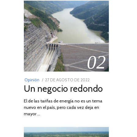
02
POSTED
Opinión
27 DE AGOSTO DE 2022
30
Un negocio redondo
ON
DE
AGOSTO
El de las tarifas de energía no es un tema
DE
nuevo en el país, pero cada vez deja en
2022
mayor …