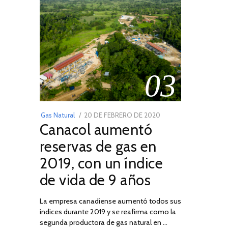
03
POSTED
Gas Natural
20 DE FEBRERO DE 2020
10
Canacol aumentó
ON
DE
JULIO
reservas de gas en
DE
2019, con un índice
2025
de vida de 9 años
La empresa canadiense aumentó todos sus
índices durante 2019 y se reafirma como la
segunda productora de gas natural en …