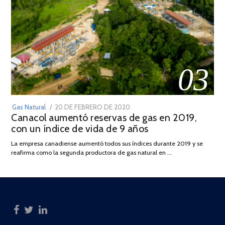
03
POSTED
Gas Natural
20 DE FEBRERO DE 2020
10
Canacol aumentó reservas de gas en 2019,
ON
DE
con un índice de vida de 9 años
JULIO
DE
La empresa canadiense aumentó todos sus índices durante 2019 y se
2025
reafirma como la segunda productora de gas natural en …