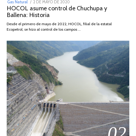
POSTED
Gas Natural
2 DE MAYO DE 2020
16
HOCOL asume control de Chuchupa y
ON
DE
Ballena: Historia
FEBRERO
DE
Desde el primero de mayo de 2022, HOCOL, filial de la estatal
2026
Ecopetrol, se hizo al control de los campos …
02