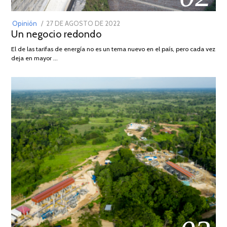
POSTED
Opinión
27 DE AGOSTO DE 2022
30
Un negocio redondo
ON
DE
AGOSTO
El de las tarifas de energía no es un tema nuevo en el país, pero cada vez
DE
deja en mayor …
2022