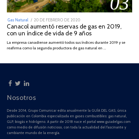
03
POSTED
Gas Natural
20 DE FEBRERO DE 2020
10
Canacol aumentó reservas de gas en 2019,
ON
DE
con un índice de vida de 9 años
JULIO
DE
La empresa canadiense aumentó todos sus índices durante 2019 y se
2025
reafirma como la segunda productora de gas natural en …
Nosotros
Desde 2014, Grupo Comunicar edita anualmente la GUÍA DEL GAS, única
publicación en Colombia especializada en gases combustibles: gas natural,
GLP, biogás e hidrógeno. A partir de 2018 nace el portal www.guiadelgas.com
como medio de difusión noticioso, con toda la actualidad del fascinante y
cambiante mundo de la energía.