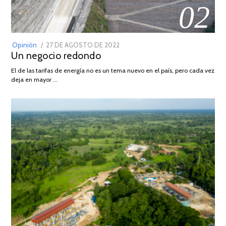
02
POSTED
Opinión
27 DE AGOSTO DE 2022
30
Un negocio redondo
ON
DE
AGOSTO
El de las tarifas de energía no es un tema nuevo en el país, pero cada vez
DE
deja en mayor …
2022