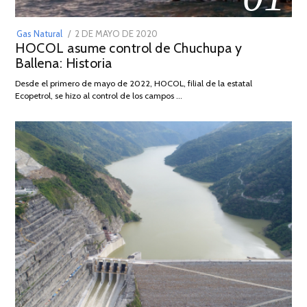
POSTED
Gas Natural
2 DE MAYO DE 2020
16
HOCOL asume control de Chuchupa y
ON
DE
Ballena: Historia
FEBRERO
DE
Desde el primero de mayo de 2022, HOCOL, filial de la estatal
2026
Ecopetrol, se hizo al control de los campos …