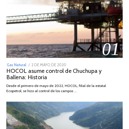
01
POSTED
Gas Natural
2 DE MAYO DE 2020
16
HOCOL asume control de Chuchupa y
ON
DE
Ballena: Historia
FEBRERO
DE
Desde el primero de mayo de 2022, HOCOL, filial de la estatal
2026
Ecopetrol, se hizo al control de los campos …