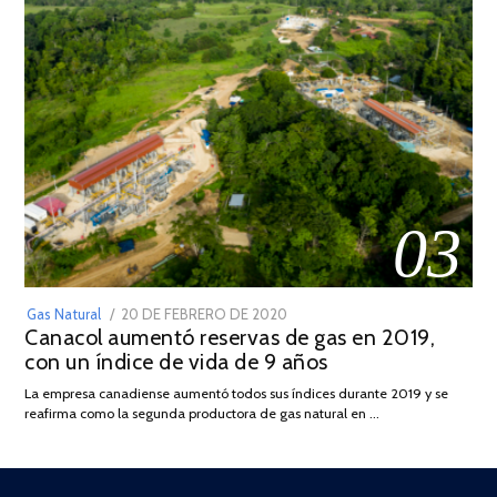
03
POSTED
Gas Natural
20 DE FEBRERO DE 2020
10
Canacol aumentó reservas de gas en 2019,
ON
DE
con un índice de vida de 9 años
JULIO
DE
La empresa canadiense aumentó todos sus índices durante 2019 y se
2025
reafirma como la segunda productora de gas natural en …