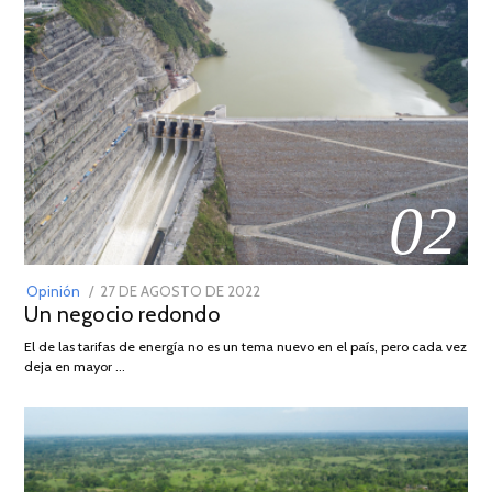
02
POSTED
Opinión
27 DE AGOSTO DE 2022
30
Un negocio redondo
ON
DE
AGOSTO
El de las tarifas de energía no es un tema nuevo en el país, pero cada vez
DE
deja en mayor …
2022