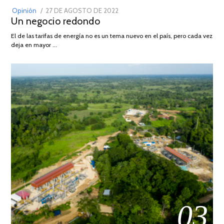
POSTED
Opinión
27 DE AGOSTO DE 2022
30
Un negocio redondo
ON
DE
AGOSTO
El de las tarifas de energía no es un tema nuevo en el país, pero cada vez
DE
deja en mayor …
2022
03