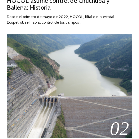
HOCOL asume control de Chuchupa y
ON
DE
Ballena: Historia
FEBRERO
DE
Desde el primero de mayo de 2022, HOCOL, filial de la estatal
2026
Ecopetrol, se hizo al control de los campos …
02