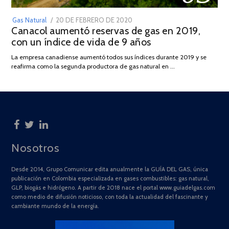
POSTED
Gas Natural
20 DE FEBRERO DE 2020
10
Canacol aumentó reservas de gas en 2019,
ON
DE
con un índice de vida de 9 años
JULIO
DE
La empresa canadiense aumentó todos sus índices durante 2019 y se
2025
reafirma como la segunda productora de gas natural en …
Nosotros
Desde 2014, Grupo Comunicar edita anualmente la GUÍA DEL GAS, única
publicación en Colombia especializada en gases combustibles: gas natural,
GLP, biogás e hidrógeno. A partir de 2018 nace el portal www.guiadelgas.com
como medio de difusión noticioso, con toda la actualidad del fascinante y
cambiante mundo de la energía.