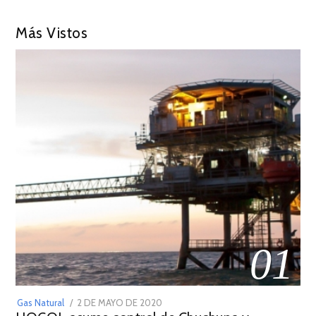
Más Vistos
01
POSTED
Gas Natural
2 DE MAYO DE 2020
16