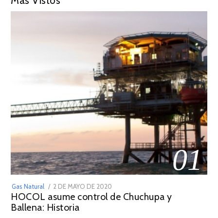
Más Vistos
01
POSTED
Gas Natural
2 DE MAYO DE 2020
16
HOCOL asume control de Chuchupa y
ON
DE
Ballena: Historia
FEBRERO
DE