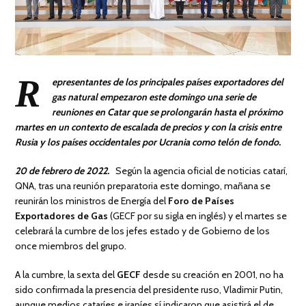
R
epresentantes de los principales países exportadores del
gas natural empezaron este domingo una serie de
reuniones en Catar que se prolongarán hasta el próximo
martes en un contexto de escalada de precios y con la crisis entre
Rusia y los países occidentales por Ucrania como telón de fondo.
20 de febrero de 2022.
Según la agencia oficial de noticias catarí,
QNA, tras una reunión preparatoria este domingo, mañana se
reunirán los ministros de Energía del
Foro de Países
Exportadores de Gas
(GECF por su sigla en inglés) y el martes se
celebrará la cumbre de los jefes estado y de Gobierno de los
once miembros del grupo.
A la cumbre, la sexta del
GECF
desde su creación en 2001, no ha
sido confirmada la presencia del presidente ruso, Vladimir Putin,
aunque medios cataríes e iraníes sí indicaron que asistirá el de