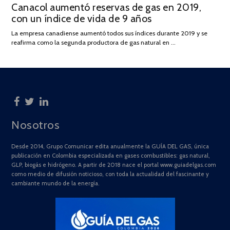
Canacol aumentó reservas de gas en 2019,
ON
DE
con un índice de vida de 9 años
JULIO
DE
La empresa canadiense aumentó todos sus índices durante 2019 y se
2025
reafirma como la segunda productora de gas natural en …
Nosotros
Desde 2014, Grupo Comunicar edita anualmente la GUÍA DEL GAS, única
publicación en Colombia especializada en gases combustibles: gas natural,
GLP, biogás e hidrógeno. A partir de 2018 nace el portal www.guiadelgas.com
como medio de difusión noticioso, con toda la actualidad del fascinante y
cambiante mundo de la energía.