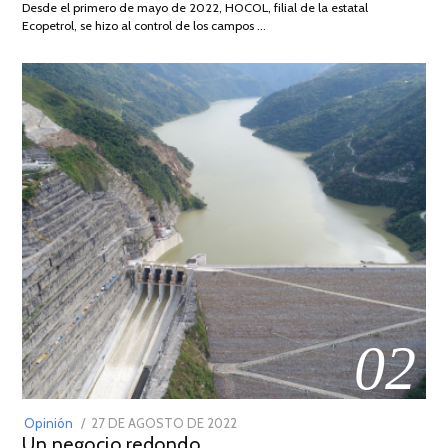
Desde el primero de mayo de 2022, HOCOL, filial de la estatal
2026
Ecopetrol, se hizo al control de los campos …
02
POSTED
Opinión
27 DE AGOSTO DE 2022
30
Un negocio redondo
ON
DE