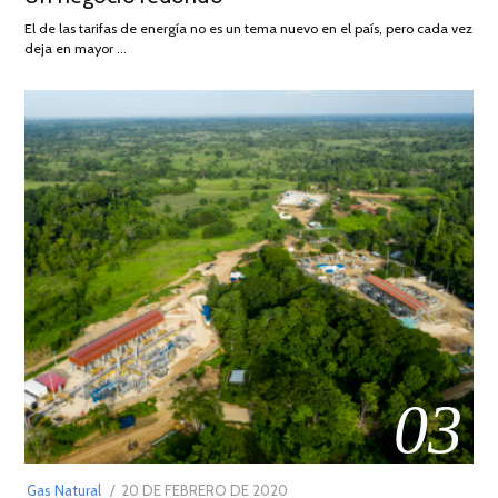
AGOSTO
El de las tarifas de energía no es un tema nuevo en el país, pero cada vez
DE
deja en mayor …
2022
03
POSTED
Gas Natural
20 DE FEBRERO DE 2020
10