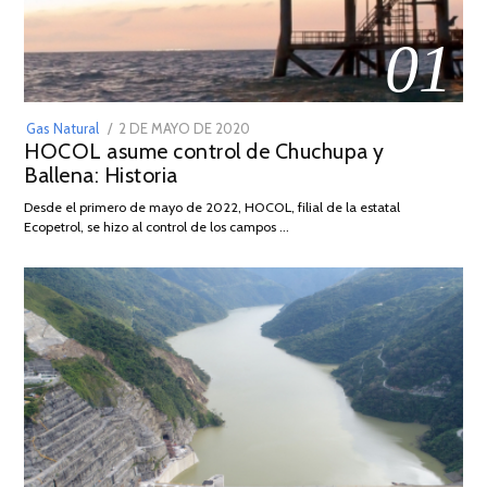
01
POSTED
Gas Natural
2 DE MAYO DE 2020
16
HOCOL asume control de Chuchupa y
ON
DE
Ballena: Historia
FEBRERO
DE
Desde el primero de mayo de 2022, HOCOL, filial de la estatal
2026
Ecopetrol, se hizo al control de los campos …