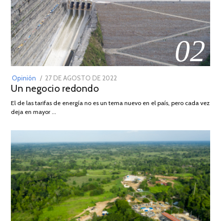
02
POSTED
Opinión
27 DE AGOSTO DE 2022
30
Un negocio redondo
ON
DE
AGOSTO
El de las tarifas de energía no es un tema nuevo en el país, pero cada vez
DE
deja en mayor …
2022