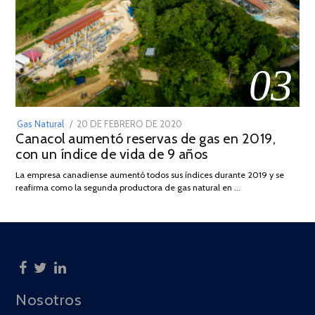
03
POSTED
Gas Natural
20 DE FEBRERO DE 2020
10
Canacol aumentó reservas de gas en 2019,
ON
DE
con un índice de vida de 9 años
JULIO
DE
La empresa canadiense aumentó todos sus índices durante 2019 y se
2025
reafirma como la segunda productora de gas natural en …
Nosotros