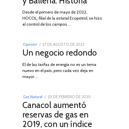
y Ballena: Historia
Desde el primero de mayo de 2022,
HOCOL, filial de la estatal Ecopetrol, se hizo
02
al control de los campos …
POSTED
Opinión
27 DE AGOSTO DE 2022
30
Un negocio redondo
ON
DE
AGOSTO
El de las tarifas de energía no es un tema
DE
nuevo en el país, pero cada vez deja en
2022
03
mayor …
POSTED
Gas Natural
20 DE FEBRERO DE 2020
10
Canacol aumentó
ON
DE
JULIO
reservas de gas en
DE
2019, con un índice
2025