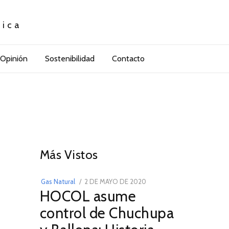
tica
Opinión
Sostenibilidad
Contacto
01
Más Vistos
POSTED
Gas Natural
2 DE MAYO DE 2020
16
HOCOL asume
ON
DE
FEBRERO
control de Chuchupa
DE
2026