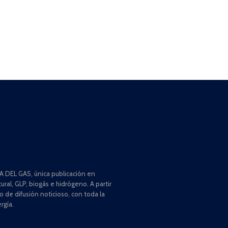
 DEL GAS, única publicación en
ral, GLP, biogás e hidrógeno. A partir
de difusión noticioso, con toda la
rgía.