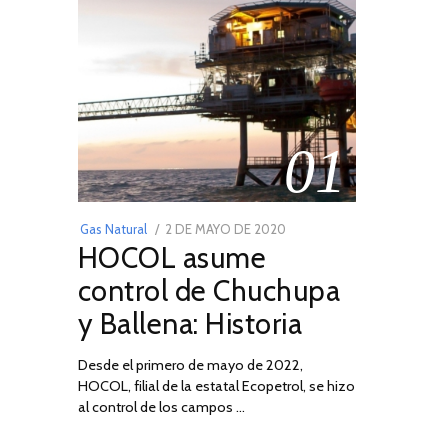
01
POSTED
Gas Natural
2 DE MAYO DE 2020
16
HOCOL asume
ON
DE
FEBRERO
control de Chuchupa
DE
y Ballena: Historia
2026
Desde el primero de mayo de 2022,
HOCOL, filial de la estatal Ecopetrol, se hizo
al control de los campos …