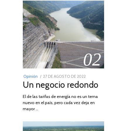
02
POSTED
Opinión
27 DE AGOSTO DE 2022
30
Un negocio redondo
ON
DE
AGOSTO
El de las tarifas de energía no es un tema
DE
nuevo en el país, pero cada vez deja en
2022
mayor …