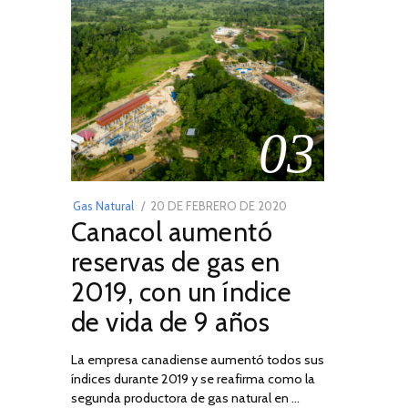
03
POSTED
Gas Natural
20 DE FEBRERO DE 2020
10
Canacol aumentó
ON
DE
JULIO
reservas de gas en
DE
2019, con un índice
2025
de vida de 9 años
La empresa canadiense aumentó todos sus
índices durante 2019 y se reafirma como la
segunda productora de gas natural en …