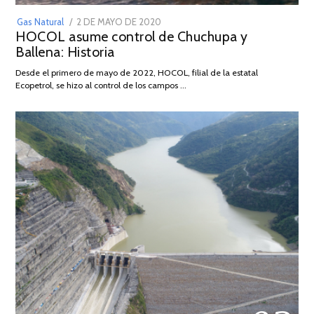
POSTED
Gas Natural
2 DE MAYO DE 2020
16
HOCOL asume control de Chuchupa y
ON
DE
Ballena: Historia
FEBRERO
DE
Desde el primero de mayo de 2022, HOCOL, filial de la estatal
2026
Ecopetrol, se hizo al control de los campos …