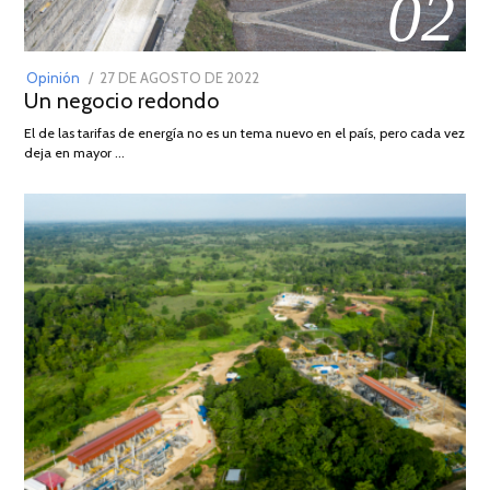
02
POSTED
Opinión
27 DE AGOSTO DE 2022
30
Un negocio redondo
ON
DE
AGOSTO
El de las tarifas de energía no es un tema nuevo en el país, pero cada vez
DE
deja en mayor …
2022