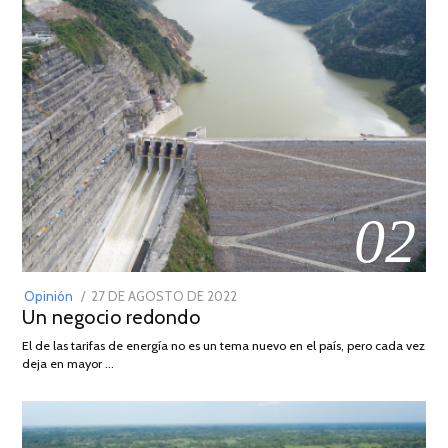
02
POSTED
Opinión
27 DE AGOSTO DE 2022
30
Un negocio redondo
ON
DE
AGOSTO
El de las tarifas de energía no es un tema nuevo en el país, pero cada vez
DE
deja en mayor …
2022