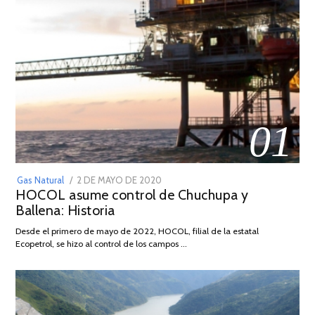
01
POSTED
Gas Natural
2 DE MAYO DE 2020
16
HOCOL asume control de Chuchupa y
ON
DE
Ballena: Historia
FEBRERO
DE
Desde el primero de mayo de 2022, HOCOL, filial de la estatal
2026
Ecopetrol, se hizo al control de los campos …