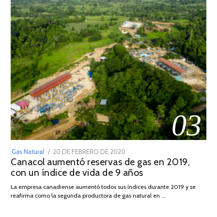
03
POSTED
Gas Natural
20 DE FEBRERO DE 2020
10
Canacol aumentó reservas de gas en 2019,
ON
DE
con un índice de vida de 9 años
JULIO
DE
La empresa canadiense aumentó todos sus índices durante 2019 y se
2025
reafirma como la segunda productora de gas natural en …