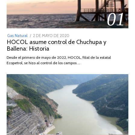
01
POSTED
Gas Natural
2 DE MAYO DE 2020
16
HOCOL asume control de Chuchupa y
ON
DE
Ballena: Historia
FEBRERO
DE
Desde el primero de mayo de 2022, HOCOL, filial de la estatal
2026
Ecopetrol, se hizo al control de los campos …