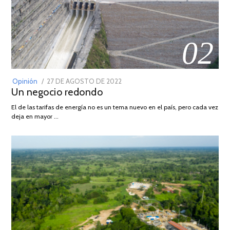
02
POSTED
Opinión
27 DE AGOSTO DE 2022
30
Un negocio redondo
ON
DE
AGOSTO
El de las tarifas de energía no es un tema nuevo en el país, pero cada vez
DE
deja en mayor …
2022