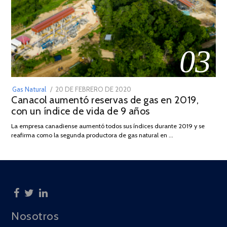
03
POSTED
Gas Natural
20 DE FEBRERO DE 2020
10
Canacol aumentó reservas de gas en 2019,
ON
DE
con un índice de vida de 9 años
JULIO
DE
La empresa canadiense aumentó todos sus índices durante 2019 y se
2025
reafirma como la segunda productora de gas natural en …
Nosotros