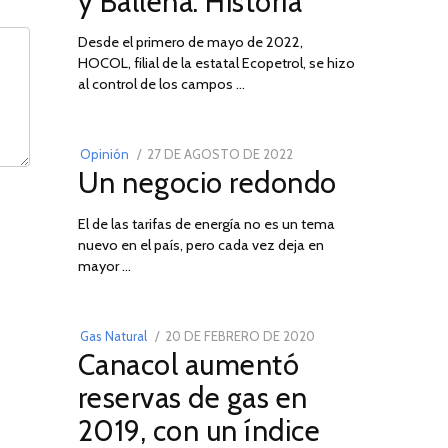
y Ballena: Historia
Desde el primero de mayo de 2022,
HOCOL, filial de la estatal Ecopetrol, se hizo
02
al control de los campos …
POSTED
Opinión
27 DE AGOSTO DE 2022
30
Un negocio redondo
ON
DE
AGOSTO
El de las tarifas de energía no es un tema
DE
nuevo en el país, pero cada vez deja en
2022
03
mayor …
POSTED
Gas Natural
20 DE FEBRERO DE 2020
10
Canacol aumentó
ON
DE
JULIO
reservas de gas en
DE
2019, con un índice
2025