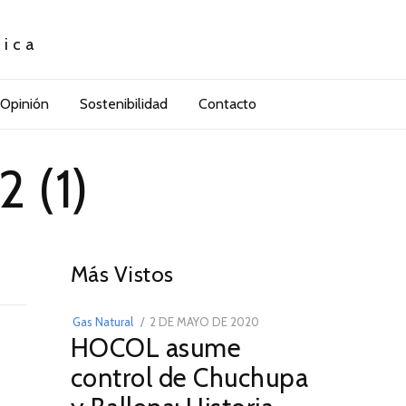
tica
Opinión
Sostenibilidad
Contacto
 (1)
01
Más Vistos
POSTED
Gas Natural
2 DE MAYO DE 2020
16
HOCOL asume
ON
DE
FEBRERO
control de Chuchupa
DE
2026