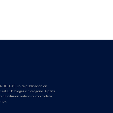
 DEL GAS, única publicación en
ral, GLP, biogás e hidrógeno. A partir
de difusión noticioso, con toda la
rgía.