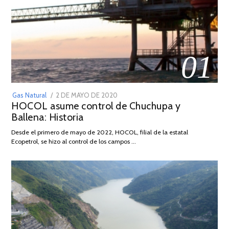
01
POSTED
Gas Natural
2 DE MAYO DE 2020
16
HOCOL asume control de Chuchupa y
ON
DE
Ballena: Historia
FEBRERO
DE
Desde el primero de mayo de 2022, HOCOL, filial de la estatal
2026
Ecopetrol, se hizo al control de los campos …