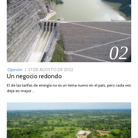
02
POSTED
Opinión
27 DE AGOSTO DE 2022
30
Un negocio redondo
ON
DE
AGOSTO
El de las tarifas de energía no es un tema nuevo en el país, pero cada vez
DE
deja en mayor …
2022