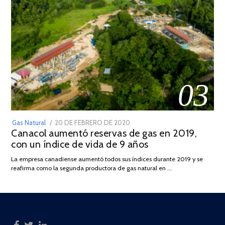
03
POSTED
Gas Natural
20 DE FEBRERO DE 2020
10
Canacol aumentó reservas de gas en 2019,
ON
DE
con un índice de vida de 9 años
JULIO
DE
La empresa canadiense aumentó todos sus índices durante 2019 y se
2025
reafirma como la segunda productora de gas natural en …