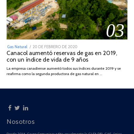
03
POSTED
Gas Natural
20 DE FEBRERO DE 2020
10
Canacol aumentó reservas de gas en 2019,
ON
DE
con un índice de vida de 9 años
JULIO
DE
La empresa canadiense aumentó todos sus índices durante 2019 y se
2025
reafirma como la segunda productora de gas natural en …
Nosotros