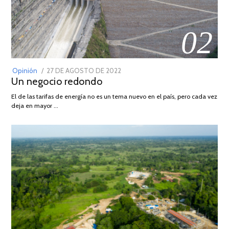
02
POSTED
Opinión
27 DE AGOSTO DE 2022
30
Un negocio redondo
ON
DE
AGOSTO
El de las tarifas de energía no es un tema nuevo en el país, pero cada vez
DE
deja en mayor …
2022