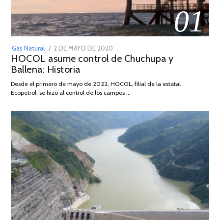
01
POSTED
Gas Natural
2 DE MAYO DE 2020
16
HOCOL asume control de Chuchupa y
ON
DE
Ballena: Historia
FEBRERO
DE
Desde el primero de mayo de 2022, HOCOL, filial de la estatal
2026
Ecopetrol, se hizo al control de los campos …