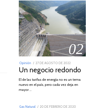
02
POSTED
Opinión
27 DE AGOSTO DE 2022
30
Un negocio redondo
ON
DE
AGOSTO
El de las tarifas de energía no es un tema
DE
nuevo en el país, pero cada vez deja en
2022
03
mayor …
POSTED
Gas Natural
20 DE FEBRERO DE 2020
10