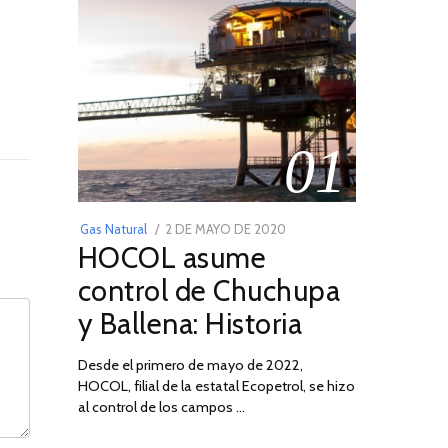
01
POSTED
Gas Natural
2 DE MAYO DE 2020
16
HOCOL asume
ON
DE
FEBRERO
control de Chuchupa
DE
y Ballena: Historia
2026
Desde el primero de mayo de 2022,
HOCOL, filial de la estatal Ecopetrol, se hizo
al control de los campos …