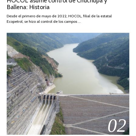
HOCOL asume control de Chuchupa y
DE
Ballena: Historia
FEBRERO
DE
Desde el primero de mayo de 2022, HOCOL, filial de la estatal
2026
Ecopetrol, se hizo al control de los campos …
02