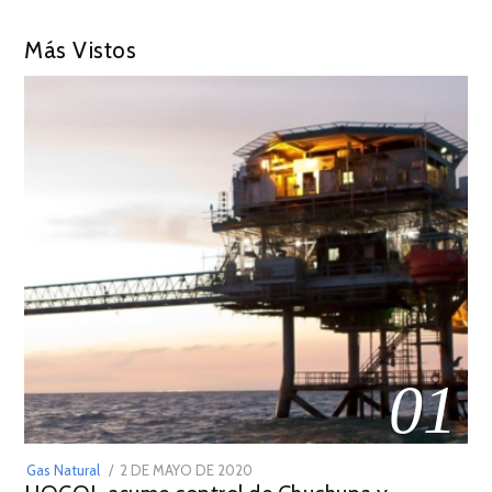
Más Vistos
01
POSTED
Gas Natural
2 DE MAYO DE 2020
16
ON