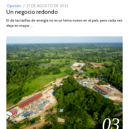
POSTED
Opinión
27 DE AGOSTO DE 2022
30
Un negocio redondo
ON
DE
AGOSTO
El de las tarifas de energía no es un tema nuevo en el país, pero cada vez
DE
deja en mayor …
2022
03