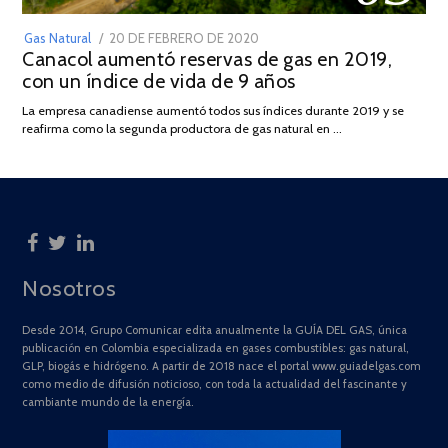
POSTED
Gas Natural
20 DE FEBRERO DE 2020
10
Canacol aumentó reservas de gas en 2019,
ON
DE
con un índice de vida de 9 años
JULIO
DE
La empresa canadiense aumentó todos sus índices durante 2019 y se
2025
reafirma como la segunda productora de gas natural en …
Nosotros
Desde 2014, Grupo Comunicar edita anualmente la GUÍA DEL GAS, única
publicación en Colombia especializada en gases combustibles: gas natural,
GLP, biogás e hidrógeno. A partir de 2018 nace el portal www.guiadelgas.com
como medio de difusión noticioso, con toda la actualidad del fascinante y
cambiante mundo de la energía.