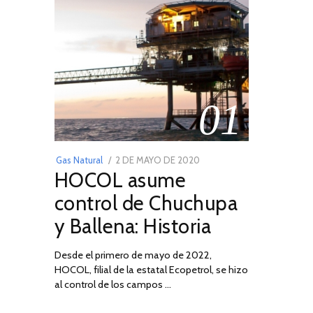
01
POSTED
Gas Natural
2 DE MAYO DE 2020
16
HOCOL asume
ON
DE
FEBRERO
control de Chuchupa
DE
y Ballena: Historia
2026
Desde el primero de mayo de 2022,
HOCOL, filial de la estatal Ecopetrol, se hizo
al control de los campos …