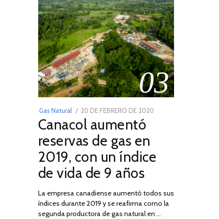
03
POSTED
Gas Natural
20 DE FEBRERO DE 2020
10
Canacol aumentó
ON
DE
JULIO
reservas de gas en
DE
2019, con un índice
2025
de vida de 9 años
La empresa canadiense aumentó todos sus
índices durante 2019 y se reafirma como la
segunda productora de gas natural en …