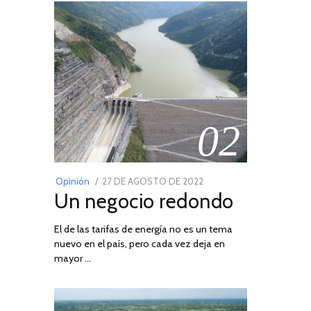
02
POSTED
Opinión
27 DE AGOSTO DE 2022
30
Un negocio redondo
ON
DE
AGOSTO
El de las tarifas de energía no es un tema
DE
nuevo en el país, pero cada vez deja en
2022
mayor …