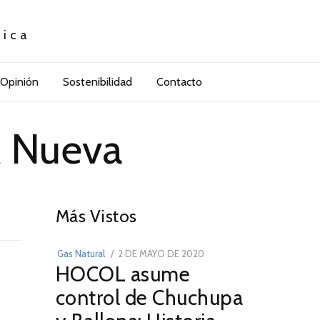
tica
Opinión
Sostenibilidad
Contacto
 Nueva
01
Más Vistos
POSTED
Gas Natural
2 DE MAYO DE 2020
16
HOCOL asume
ON
DE
FEBRERO
control de Chuchupa
DE
2026