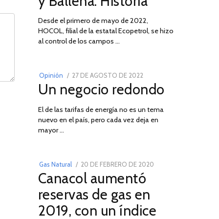
y Ballena: Historia
Desde el primero de mayo de 2022,
HOCOL, filial de la estatal Ecopetrol, se hizo
02
al control de los campos …
POSTED
Opinión
27 DE AGOSTO DE 2022
30
Un negocio redondo
ON
DE
AGOSTO
El de las tarifas de energía no es un tema
DE
nuevo en el país, pero cada vez deja en
2022
03
mayor …
POSTED
Gas Natural
20 DE FEBRERO DE 2020
10
Canacol aumentó
ON
DE
JULIO
reservas de gas en
DE
2019, con un índice
2025