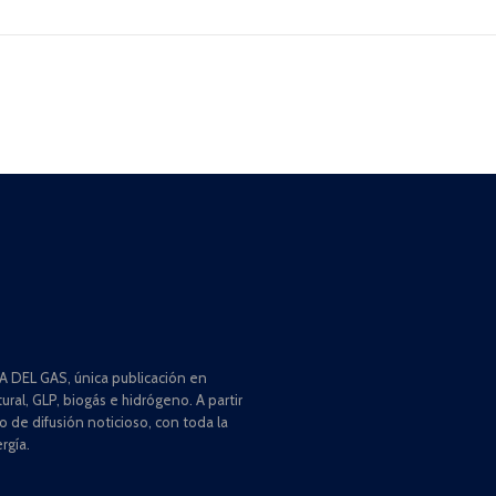
 DEL GAS, única publicación en
ral, GLP, biogás e hidrógeno. A partir
de difusión noticioso, con toda la
rgía.