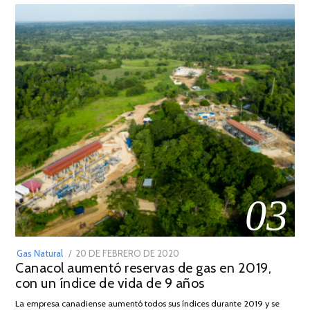
03
POSTED
Gas Natural
20 DE FEBRERO DE 2020
10
Canacol aumentó reservas de gas en 2019,
ON
DE
con un índice de vida de 9 años
JULIO
DE
La empresa canadiense aumentó todos sus índices durante 2019 y se
2025