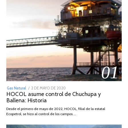
01
POSTED
Gas Natural
2 DE MAYO DE 2020
16
HOCOL asume control de Chuchupa y
ON
DE
Ballena: Historia
FEBRERO
DE
Desde el primero de mayo de 2022, HOCOL, filial de la estatal
2026
Ecopetrol, se hizo al control de los campos …