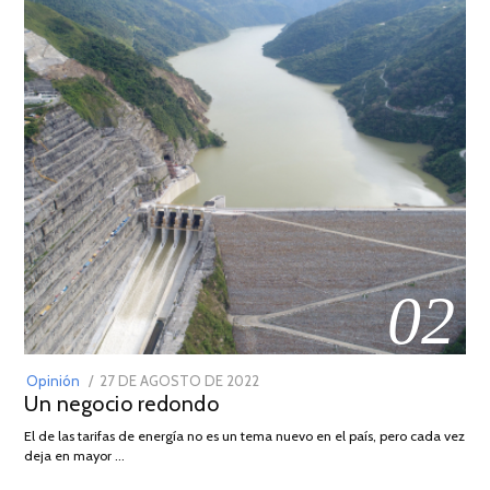
02
POSTED
Opinión
27 DE AGOSTO DE 2022
30
Un negocio redondo
ON
DE
AGOSTO
El de las tarifas de energía no es un tema nuevo en el país, pero cada vez
DE
deja en mayor …
2022