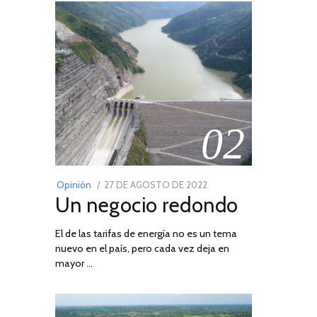
02
POSTED
Opinión
27 DE AGOSTO DE 2022
30
Un negocio redondo
ON
DE
AGOSTO
El de las tarifas de energía no es un tema
DE
nuevo en el país, pero cada vez deja en
2022
mayor …