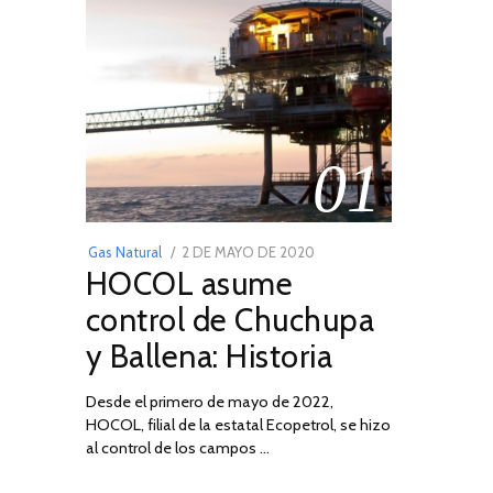
01
POSTED
Gas Natural
2 DE MAYO DE 2020
16
HOCOL asume
ON
DE
FEBRERO
control de Chuchupa
DE
y Ballena: Historia
2026
Desde el primero de mayo de 2022,
HOCOL, filial de la estatal Ecopetrol, se hizo
al control de los campos …