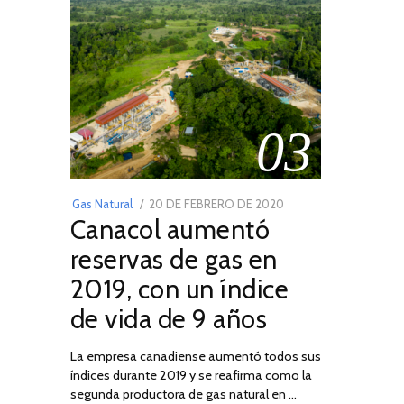
03
POSTED
Gas Natural
20 DE FEBRERO DE 2020
10
Canacol aumentó
ON
DE
JULIO
reservas de gas en
DE
2019, con un índice
2025
de vida de 9 años
La empresa canadiense aumentó todos sus
índices durante 2019 y se reafirma como la
segunda productora de gas natural en …