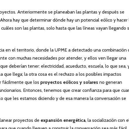
proyectos. Anteriormente se planeaban las plantas y después se
. Ahora hay que determinar dónde hay un potencial eólico y hacer 
a cuáles son las plantas, solo hasta que las líneas vayan llegando 
ncia en el territorio, donde la UPME a detectado una combinación
nte con muchas necesidades por atender, y ellos ven llegar una
ue deberían tener: electricidad, acueducto, escuela, lo que sea, 
a que llega; la otra cosa es el rechazo a los posibles impactos
r fácilmente que los
proyectos eólicos y solares
no generan
os funcionarios. Entonces, tenemos que crear confianza para que cu
lo que les estamos diciendo y de esa manera la conversación se
lanear proyectos de
expansión energética
, la socialización con e
ara que cuando lleguen a construir la conversación sea más fácil.