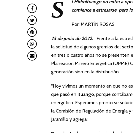
S
i Hidroituango no entra a oper
comience a estresarse, pero l
Por: MARTÍN ROSAS
23 de junio de 2022.
Frente a la estrec
la solicitud de algunos gremios del sec
en tres o cuatro años no se presenten ev
Planeación Minero Energética (UPME) Ch
generación sino en la distribución.
“Hoy vivimos un momento en que no esta
que pasó en
Ituango
, porque contábamos
energético. Esperamos pronto se soluc
la Comisión de Regulación de Energía y 
Jaramillo y agrega: