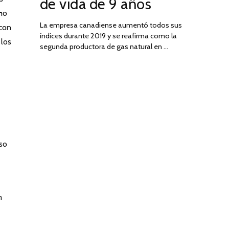
de vida de 9 años
cho
La empresa canadiense aumentó todos sus
 con
índices durante 2019 y se reafirma como la
 los
segunda productora de gas natural en …
eso
n