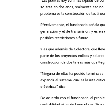
“Las plantas hoy son más rápidas de co
solares
en dos años, realmente eso no e
problema es la construcción de las líneas
Efectivamente, el funcionario señala qu
generación y el de transmisión, y es en 
posibles restricciones a futuro.
Y es que además de Colectora, que llev
parte de los proyectos eólicos y solares
construcción de dos líneas más que lleg
“Ninguna de ellas ha podido terminarse y
expandir el sistema, cuál es la ruta crít
eléctricas
”, dice.
De acuerdo con el funcionario, el probl
confiablidad ni las de largo plazo. “Es