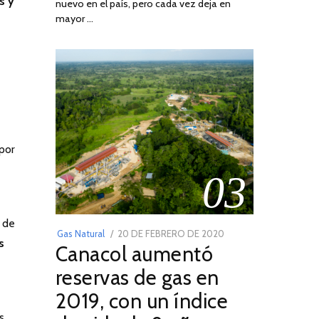
s y
nuevo en el país, pero cada vez deja en
2022
mayor …
por
03
d de
POSTED
Gas Natural
20 DE FEBRERO DE 2020
10
s
Canacol aumentó
ON
DE
JULIO
reservas de gas en
DE
2019, con un índice
2025
s