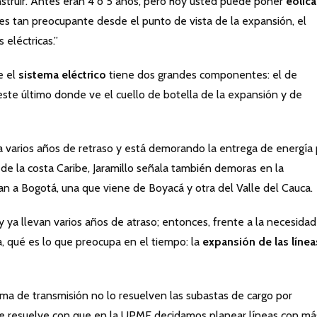
nstruir. Antes eran 4 o 5 años, pero hoy usted puede poner
eólica
s tan preocupante desde el punto de vista de la expansión, el
 eléctricas.”
e el
sistema eléctrico
tiene dos grandes componentes: el de
este último donde ve el cuello de botella de la expansión y de
a varios años de retraso y está demorando la entrega de energía 
 de la costa Caribe, Jaramillo señala también demoras en la
an a Bogotá, una que viene de Boyacá y otra del Valle del Cauca.
 ya llevan varios años de atraso; entonces, frente a la necesida
ica, qué es lo que preocupa en el tiempo: la
expansión de las línea
ema de transmisión no lo resuelven las subastas de cargo por
o se resuelve con que en la UPME decidamos planear líneas con má