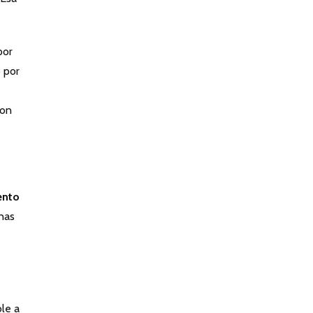
por
o por
con
ento
inas
le a