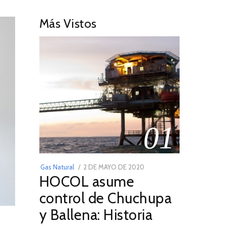
Más Vistos
01
POSTED
Gas Natural
2 DE MAYO DE 2020
16
HOCOL asume
ON
DE
FEBRERO
control de Chuchupa
DE
y Ballena: Historia
2026