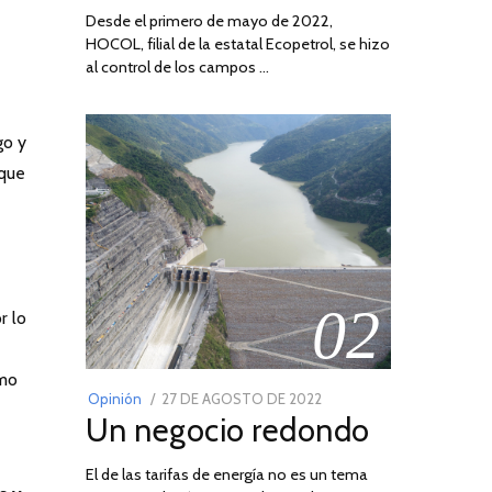
Desde el primero de mayo de 2022,
HOCOL, filial de la estatal Ecopetrol, se hizo
al control de los campos …
go y
 que
02
r lo
imo
POSTED
Opinión
27 DE AGOSTO DE 2022
30
Un negocio redondo
ON
DE
AGOSTO
El de las tarifas de energía no es un tema
DE