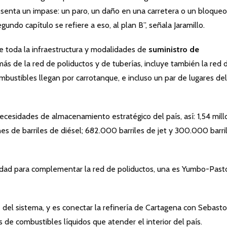
resenta un impase: un paro, un daño en una carretera o un bloqueo,
undo capítulo se refiere a eso, al plan B”, señala Jaramillo.
de toda la infraestructura y modalidades de
suministro de
ás de la red de poliductos y de tuberías, incluye también la red 
ombustibles llegan por carrotanque, e incluso un par de lugares del
 necesidades de almacenamiento estratégico del país, así: 1,54 mil
ones de barriles de diésel; 682.000 barriles de jet y 300.000 barri
lidad para complementar la red de poliductos, una es Yumbo-Past
del sistema, y es conectar la refinería de Cartagena con Sebast
s de combustibles líquidos que atender el interior del país.