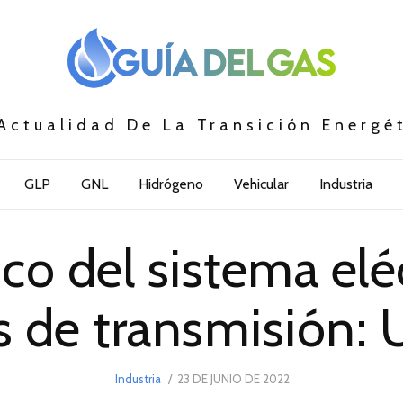
Actualidad De La Transición Energé
GLP
GNL
Hidrógeno
Vehicular
Industria
ico del sistema elé
as de transmisión:
POSTED
Industria
23 DE JUNIO DE 2022
23
ON
DE