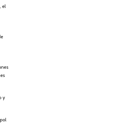
 el
de
lones
les
o y
opol