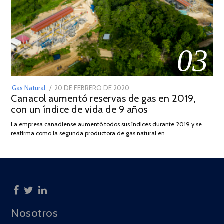
03
POSTED
Gas Natural
20 DE FEBRERO DE 2020
10
Canacol aumentó reservas de gas en 2019,
ON
DE
con un índice de vida de 9 años
JULIO
DE
La empresa canadiense aumentó todos sus índices durante 2019 y se
2025
reafirma como la segunda productora de gas natural en …
Nosotros