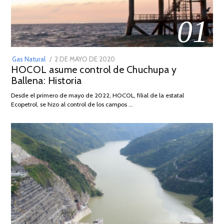
01
POSTED
Gas Natural
2 DE MAYO DE 2020
16
HOCOL asume control de Chuchupa y
ON
DE
Ballena: Historia
FEBRERO
DE
Desde el primero de mayo de 2022, HOCOL, filial de la estatal
2026
Ecopetrol, se hizo al control de los campos …