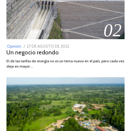
02
POSTED
Opinión
27 DE AGOSTO DE 2022
30
Un negocio redondo
ON
DE
AGOSTO
El de las tarifas de energía no es un tema nuevo en el país, pero cada vez
DE
deja en mayor …
2022