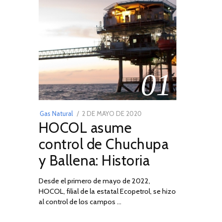
01
POSTED
Gas Natural
2 DE MAYO DE 2020
16
HOCOL asume
ON
DE
FEBRERO
control de Chuchupa
DE
y Ballena: Historia
2026
Desde el primero de mayo de 2022,
HOCOL, filial de la estatal Ecopetrol, se hizo
al control de los campos …