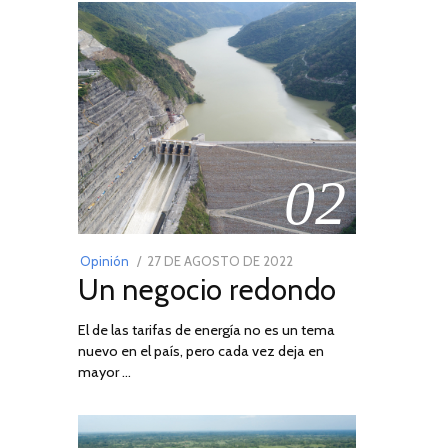
02
POSTED
Opinión
27 DE AGOSTO DE 2022
30
Un negocio redondo
ON
DE
AGOSTO
El de las tarifas de energía no es un tema
DE
nuevo en el país, pero cada vez deja en
2022
mayor …