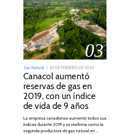
03
POSTED
Gas Natural
20 DE FEBRERO DE 2020
10
Canacol aumentó
ON
DE
JULIO
reservas de gas en
DE
2019, con un índice
2025
de vida de 9 años
La empresa canadiense aumentó todos sus
índices durante 2019 y se reafirma como la
segunda productora de gas natural en …