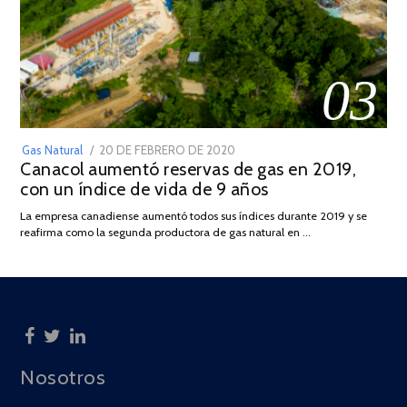
03
POSTED
Gas Natural
20 DE FEBRERO DE 2020
10
Canacol aumentó reservas de gas en 2019,
ON
DE
con un índice de vida de 9 años
JULIO
DE
La empresa canadiense aumentó todos sus índices durante 2019 y se
2025
reafirma como la segunda productora de gas natural en …
Nosotros