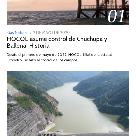
01
POSTED
Gas Natural
2 DE MAYO DE 2020
16
HOCOL asume control de Chuchupa y
ON
DE
Ballena: Historia
FEBRERO
DE
Desde el primero de mayo de 2022, HOCOL, filial de la estatal
2026
Ecopetrol, se hizo al control de los campos …