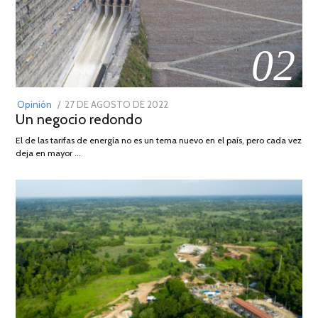
02
POSTED
Opinión
27 DE AGOSTO DE 2022
30
Un negocio redondo
ON
DE
AGOSTO
El de las tarifas de energía no es un tema nuevo en el país, pero cada vez
DE
deja en mayor …
2022