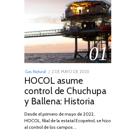
01
POSTED
Gas Natural
2 DE MAYO DE 2020
16
HOCOL asume
ON
DE
FEBRERO
control de Chuchupa
DE
y Ballena: Historia
2026
Desde el primero de mayo de 2022,
HOCOL, filial de la estatal Ecopetrol, se hizo
02
al control de los campos …