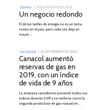
POSTED
Opinión
27 DE AGOSTO DE 2022
30
Un negocio redondo
ON
DE
AGOSTO
El de las tarifas de energía no es un tema
DE
nuevo en el país, pero cada vez deja en
2022
03
mayor …
POSTED
Gas Natural
20 DE FEBRERO DE 2020
10
Canacol aumentó
ON
DE
JULIO
reservas de gas en
DE
2019, con un índice
2025
de vida de 9 años
La empresa canadiense aumentó todos sus
índices durante 2019 y se reafirma como la
segunda productora de gas natural en …