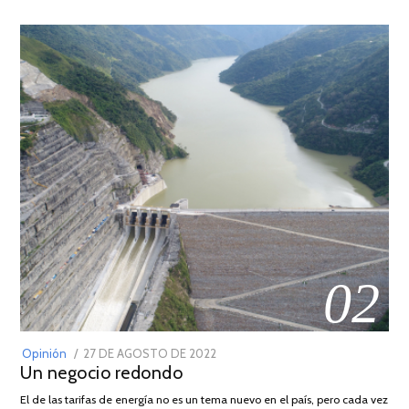
02
POSTED
Opinión
27 DE AGOSTO DE 2022
30
Un negocio redondo
ON
DE
AGOSTO
El de las tarifas de energía no es un tema nuevo en el país, pero cada vez
DE