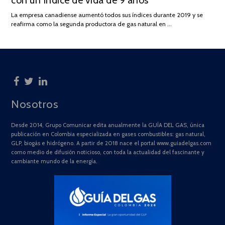
con un índice de vida de 9 años
DE
La empresa canadiense aumentó todos sus índices durante 2019 y se
2025
reafirma como la segunda productora de gas natural en …
Nosotros
Desde 2014, Grupo Comunicar edita anualmente la GUÍA DEL GAS, única
publicación en Colombia especializada en gases combustibles: gas natural,
GLP, biogás e hidrógeno. A partir de 2018 nace el portal www.guiadelgas.com
como medio de difusión noticioso, con toda la actualidad del fascinante y
cambiante mundo de la energía.