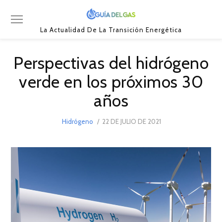
La Actualidad De La Transición Energética
Perspectivas del hidrógeno
verde en los próximos 30
años
POSTED
Hidrógeno
22 DE JULIO DE 2021
27
ON
DE
JULIO
DE
2021