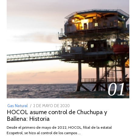
01
POSTED
Gas Natural
2 DE MAYO DE 2020
16
HOCOL asume control de Chuchupa y
ON
DE
Ballena: Historia
FEBRERO
DE
Desde el primero de mayo de 2022, HOCOL, filial de la estatal
2026
Ecopetrol, se hizo al control de los campos …