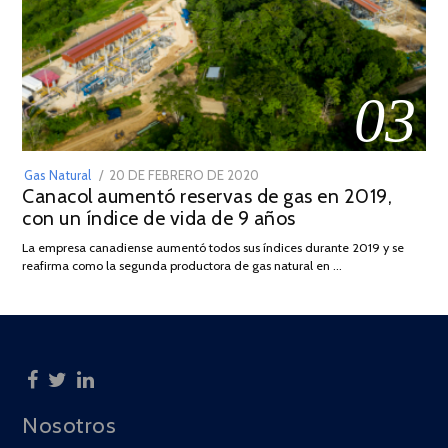
03
POSTED
Gas Natural
20 DE FEBRERO DE 2020
10
Canacol aumentó reservas de gas en 2019,
ON
DE
con un índice de vida de 9 años
JULIO
DE
La empresa canadiense aumentó todos sus índices durante 2019 y se
2025
reafirma como la segunda productora de gas natural en …
Nosotros