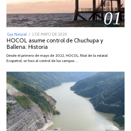
01
POSTED
Gas Natural
2 DE MAYO DE 2020
16
HOCOL asume control de Chuchupa y
ON
DE
Ballena: Historia
FEBRERO
DE
Desde el primero de mayo de 2022, HOCOL, filial de la estatal
2026
Ecopetrol, se hizo al control de los campos …