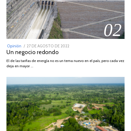
02
POSTED
Opinión
27 DE AGOSTO DE 2022
30
Un negocio redondo
ON
DE
AGOSTO
El de las tarifas de energía no es un tema nuevo en el país, pero cada vez
DE
deja en mayor …
2022