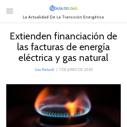
La Actualidad De La Transición Energética
Extienden financiación de
las facturas de energía
eléctrica y gas natural
POSTED
Gas Natural
7 DE JUNIO DE 2020
7
ON
DE
JUNIO
DE
2020