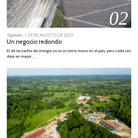
02
POSTED
Opinión
27 DE AGOSTO DE 2022
30
Un negocio redondo
ON
DE
AGOSTO
El de las tarifas de energía no es un tema nuevo en el país, pero cada vez
DE
deja en mayor …
2022