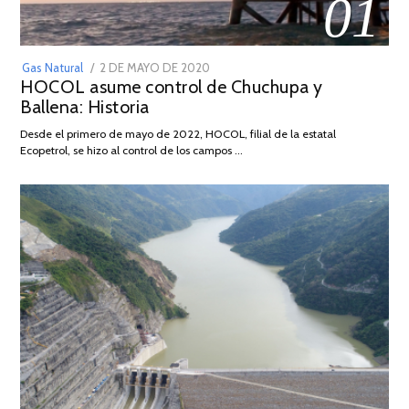
01
POSTED
Gas Natural
2 DE MAYO DE 2020
16
HOCOL asume control de Chuchupa y
ON
DE
Ballena: Historia
FEBRERO
DE
Desde el primero de mayo de 2022, HOCOL, filial de la estatal
2026
Ecopetrol, se hizo al control de los campos …