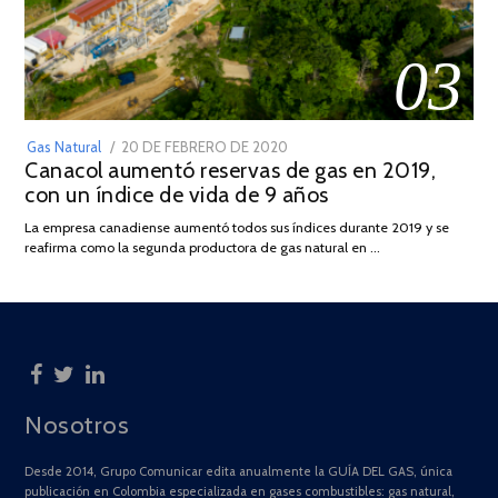
03
POSTED
Gas Natural
20 DE FEBRERO DE 2020
10
Canacol aumentó reservas de gas en 2019,
ON
DE
con un índice de vida de 9 años
JULIO
DE
La empresa canadiense aumentó todos sus índices durante 2019 y se
2025
reafirma como la segunda productora de gas natural en …
Nosotros
Desde 2014, Grupo Comunicar edita anualmente la GUÍA DEL GAS, única
publicación en Colombia especializada en gases combustibles: gas natural,