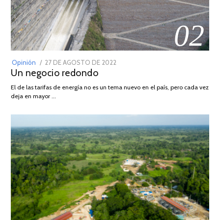
02
POSTED
Opinión
27 DE AGOSTO DE 2022
30
Un negocio redondo
ON
DE
AGOSTO
El de las tarifas de energía no es un tema nuevo en el país, pero cada vez
DE
deja en mayor …
2022