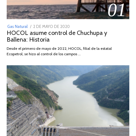
01
POSTED
Gas Natural
2 DE MAYO DE 2020
16
HOCOL asume control de Chuchupa y
ON
DE
Ballena: Historia
FEBRERO
DE
Desde el primero de mayo de 2022, HOCOL, filial de la estatal
2026
Ecopetrol, se hizo al control de los campos …