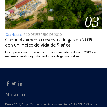
03
POSTED
Gas Natural
20 DE FEBRERO DE 2020
10
Canacol aumentó reservas de gas en 2019,
ON
DE
con un índice de vida de 9 años
JULIO
DE
La empresa canadiense aumentó todos sus índices durante 2019 y se
2025
reafirma como la segunda productora de gas natural en …
Nosotros
Desde 2014, Grupo Comunicar edita anualmente la GUÍA DEL GAS, única