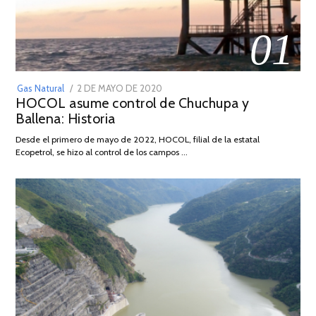
01
POSTED
Gas Natural
2 DE MAYO DE 2020
16
HOCOL asume control de Chuchupa y
ON
DE
Ballena: Historia
FEBRERO
DE
Desde el primero de mayo de 2022, HOCOL, filial de la estatal
2026
Ecopetrol, se hizo al control de los campos …