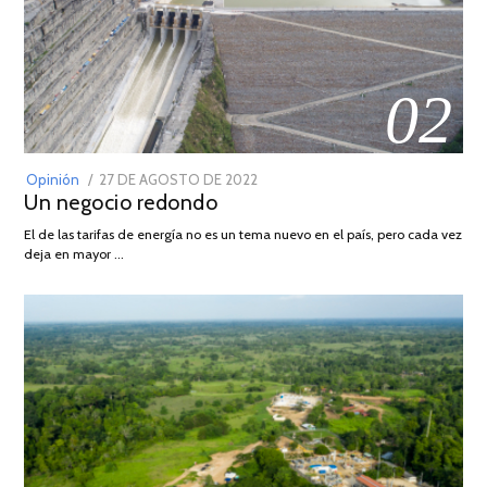
02
POSTED
Opinión
27 DE AGOSTO DE 2022
30
Un negocio redondo
ON
DE
AGOSTO
El de las tarifas de energía no es un tema nuevo en el país, pero cada vez
DE
deja en mayor …
2022