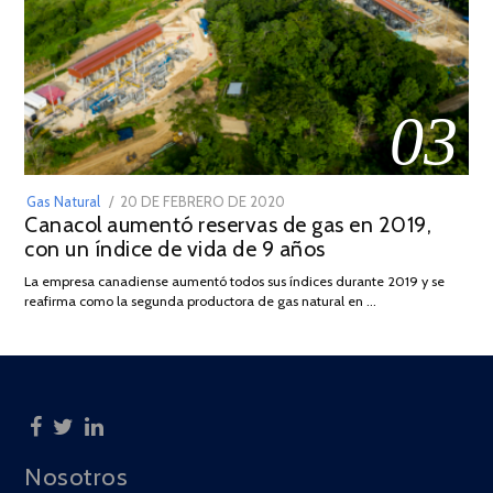
03
POSTED
Gas Natural
20 DE FEBRERO DE 2020
10
Canacol aumentó reservas de gas en 2019,
ON
DE
con un índice de vida de 9 años
JULIO
DE
La empresa canadiense aumentó todos sus índices durante 2019 y se
2025
reafirma como la segunda productora de gas natural en …
Nosotros