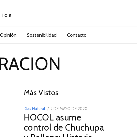
tica
Opinión
Sostenibilidad
Contacto
TRACION
01
Más Vistos
POSTED
Gas Natural
2 DE MAYO DE 2020
16
HOCOL asume
ON
DE
FEBRERO
control de Chuchupa
DE
2026