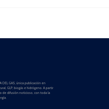
 DEL GAS, única publicación en
ral, GLP, biogás e hidrógeno. A partir
de difusión noticioso, con toda la
rgía.