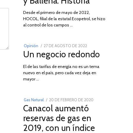
y Ballena: Historia
Desde el primero de mayo de 2022,
HOCOL, filial de la estatal Ecopetrol, se hizo
02
al control de los campos …
POSTED
Opinión
27 DE AGOSTO DE 2022
30
Un negocio redondo
ON
DE
AGOSTO
El de las tarifas de energía no es un tema
DE
nuevo en el país, pero cada vez deja en
2022
03
mayor …
POSTED
Gas Natural
20 DE FEBRERO DE 2020
10
Canacol aumentó
ON
DE
JULIO
reservas de gas en
DE
2019, con un índice
2025