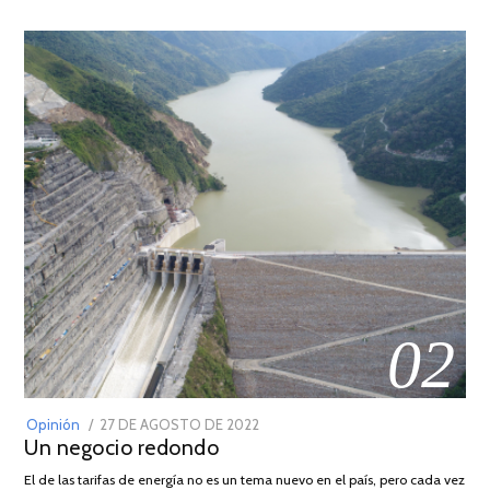
02
POSTED
Opinión
27 DE AGOSTO DE 2022
30
Un negocio redondo
ON
DE
AGOSTO
El de las tarifas de energía no es un tema nuevo en el país, pero cada vez