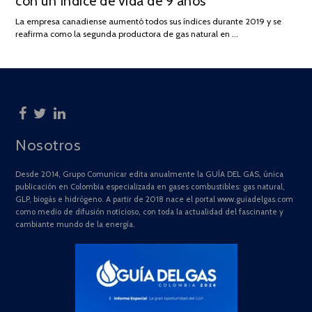
con un índice de vida de 9 años
DE
La empresa canadiense aumentó todos sus índices durante 2019 y se
2025
reafirma como la segunda productora de gas natural en …
Nosotros
Desde 2014, Grupo Comunicar edita anualmente la GUÍA DEL GAS, única
publicación en Colombia especializada en gases combustibles: gas natural,
GLP, biogás e hidrógeno. A partir de 2018 nace el portal www.guiadelgas.com
como medio de difusión noticioso, con toda la actualidad del fascinante y
cambiante mundo de la energía.