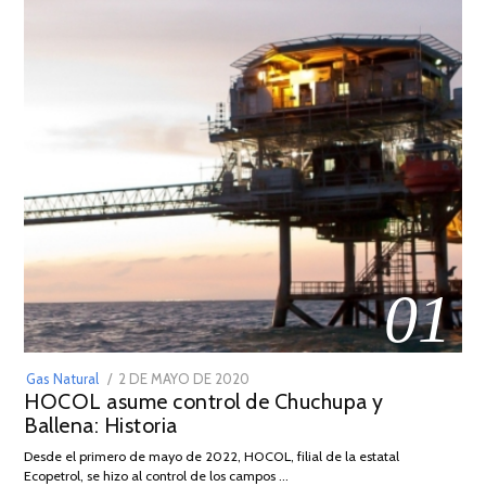
01
POSTED
Gas Natural
2 DE MAYO DE 2020
16
HOCOL asume control de Chuchupa y
ON
DE
Ballena: Historia
FEBRERO
DE
Desde el primero de mayo de 2022, HOCOL, filial de la estatal
2026
Ecopetrol, se hizo al control de los campos …