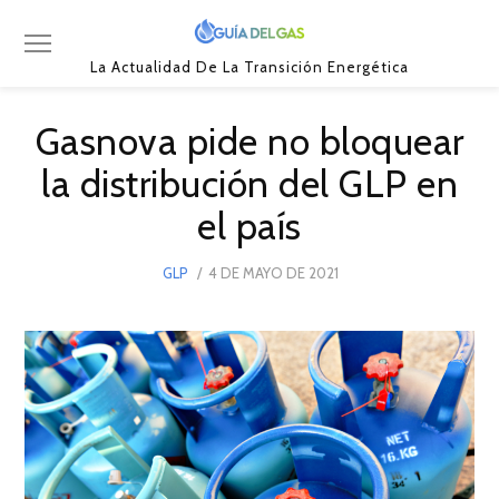
La Actualidad De La Transición Energética
Gasnova pide no bloquear
la distribución del GLP en
el país
POSTED
GLP
4 DE MAYO DE 2021
5
ON
DE
MAYO
DE
2021