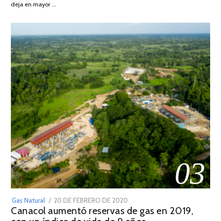
DE
deja en mayor …
2022
03
POSTED
Gas Natural
20 DE FEBRERO DE 2020
10
Canacol aumentó reservas de gas en 2019,
ON
DE
JULIO