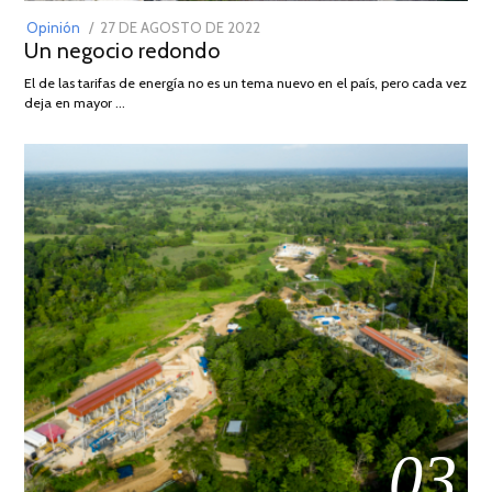
POSTED
Opinión
27 DE AGOSTO DE 2022
30
Un negocio redondo
ON
DE
AGOSTO
El de las tarifas de energía no es un tema nuevo en el país, pero cada vez
DE
deja en mayor …
2022
03