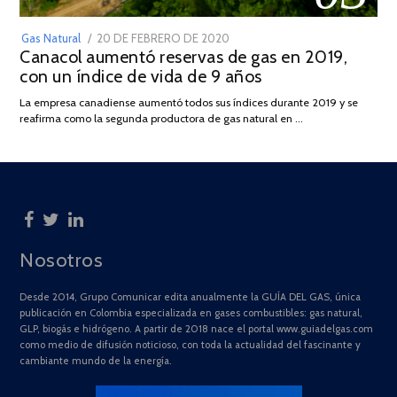
POSTED
Gas Natural
20 DE FEBRERO DE 2020
10
Canacol aumentó reservas de gas en 2019,
ON
DE
con un índice de vida de 9 años
JULIO
DE
La empresa canadiense aumentó todos sus índices durante 2019 y se
2025
reafirma como la segunda productora de gas natural en …
Nosotros
Desde 2014, Grupo Comunicar edita anualmente la GUÍA DEL GAS, única
publicación en Colombia especializada en gases combustibles: gas natural,
GLP, biogás e hidrógeno. A partir de 2018 nace el portal www.guiadelgas.com
como medio de difusión noticioso, con toda la actualidad del fascinante y
cambiante mundo de la energía.