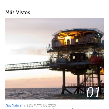
Más Vistos
01
POSTED
Gas Natural
2 DE MAYO DE 2020
16