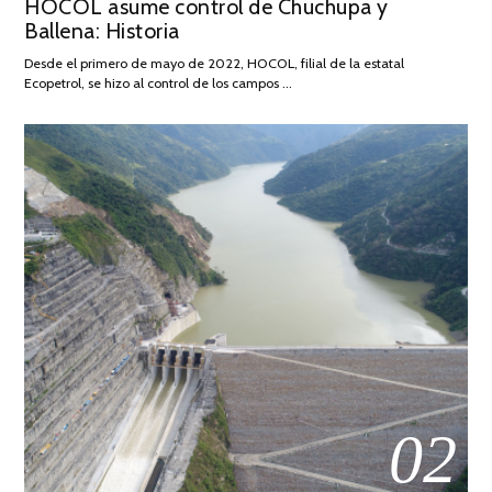
HOCOL asume control de Chuchupa y
ON
DE
Ballena: Historia
FEBRERO
DE
Desde el primero de mayo de 2022, HOCOL, filial de la estatal
2026
Ecopetrol, se hizo al control de los campos …
02