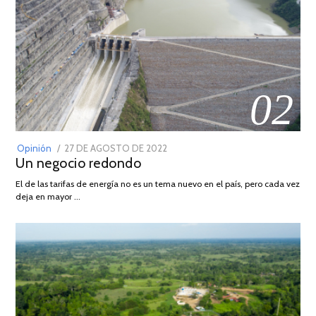
02
POSTED
Opinión
27 DE AGOSTO DE 2022
30
Un negocio redondo
ON
DE
AGOSTO
El de las tarifas de energía no es un tema nuevo en el país, pero cada vez
DE
deja en mayor …
2022