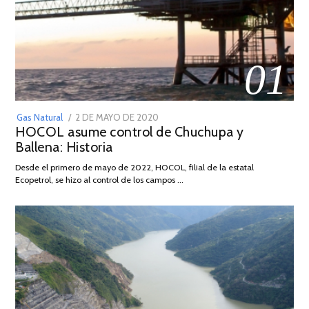
01
POSTED
Gas Natural
2 DE MAYO DE 2020
16
HOCOL asume control de Chuchupa y
ON
DE
Ballena: Historia
FEBRERO
DE
Desde el primero de mayo de 2022, HOCOL, filial de la estatal
2026
Ecopetrol, se hizo al control de los campos …