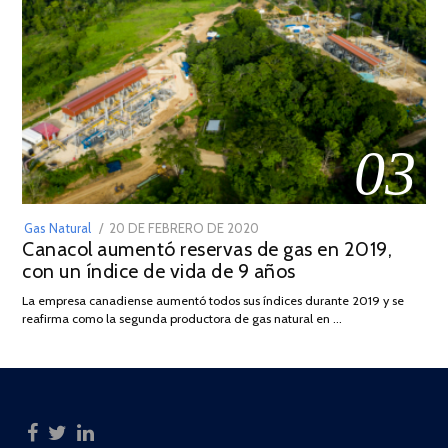
03
POSTED
Gas Natural
20 DE FEBRERO DE 2020
10
Canacol aumentó reservas de gas en 2019,
ON
DE
con un índice de vida de 9 años
JULIO
DE
La empresa canadiense aumentó todos sus índices durante 2019 y se
2025
reafirma como la segunda productora de gas natural en …