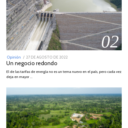
02
POSTED
Opinión
27 DE AGOSTO DE 2022
30
Un negocio redondo
ON
DE
AGOSTO
El de las tarifas de energía no es un tema nuevo en el país, pero cada vez
DE
deja en mayor …
2022