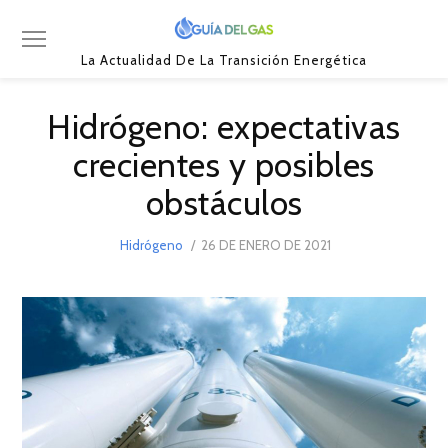
La Actualidad De La Transición Energética
Hidrógeno: expectativas
crecientes y posibles
obstáculos
POSTED
Hidrógeno
26 DE ENERO DE 2021
17
ON
DE
MARZO
DE
2021