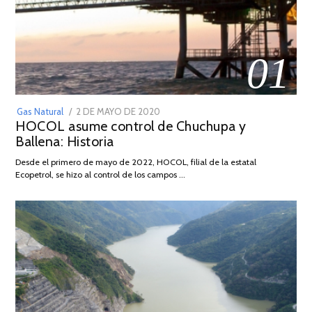
01
POSTED
Gas Natural
2 DE MAYO DE 2020
16
HOCOL asume control de Chuchupa y
ON
DE
Ballena: Historia
FEBRERO
DE
Desde el primero de mayo de 2022, HOCOL, filial de la estatal
2026
Ecopetrol, se hizo al control de los campos …