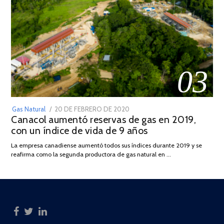
03
POSTED
Gas Natural
20 DE FEBRERO DE 2020
10
Canacol aumentó reservas de gas en 2019,
ON
DE
con un índice de vida de 9 años
JULIO
DE
La empresa canadiense aumentó todos sus índices durante 2019 y se
2025
reafirma como la segunda productora de gas natural en …