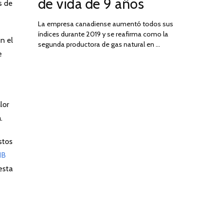
de vida de 9 años
s de
La empresa canadiense aumentó todos sus
índices durante 2019 y se reafirma como la
n el
segunda productora de gas natural en …
e
lor
.
stos
IB
esta