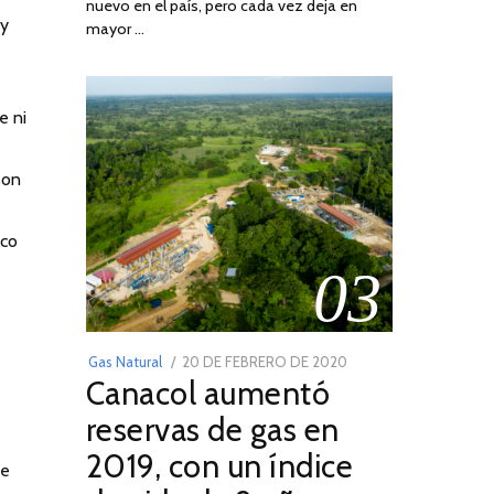
nuevo en el país, pero cada vez deja en
2022
 y
mayor …
e ni
son
ico
03
POSTED
Gas Natural
20 DE FEBRERO DE 2020
10
Canacol aumentó
ON
DE
JULIO
reservas de gas en
DE
2019, con un índice
2025
ue