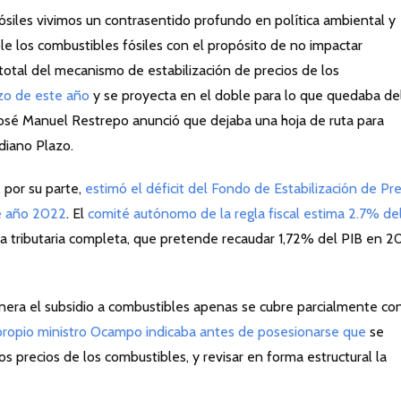
siles vivimos un contrasentido profundo en política ambiental y
e los combustibles fósiles con el propósito de no impactar
it total del mecanismo de estabilización de precios de los
rzo de este año
y se proyecta en el doble para lo que quedaba de
José Manuel Restrepo anunció que dejaba una hoja de ruta para
ediano Plazo.
 por su parte,
estimó el déficit del Fondo de Estabilización de Pre
e año 2022
. El
comité autónomo de la regla fiscal estima 2.7% de
ma tributaria completa, que pretende recaudar 1,72% del PIB en 2
enera el subsidio a combustibles apenas se cubre parcialmente con
propio ministro Ocampo indicaba antes de posesionarse que
se
os precios de los combustibles, y revisar en forma estructural la