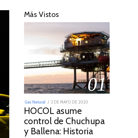
Más Vistos
01
POSTED
Gas Natural
2 DE MAYO DE 2020
16
HOCOL asume
ON
DE
FEBRERO
control de Chuchupa
DE
y Ballena: Historia
2026