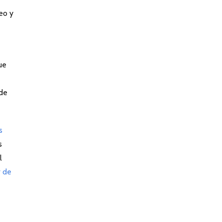
leo y
ue
 de
s
s
l
r de