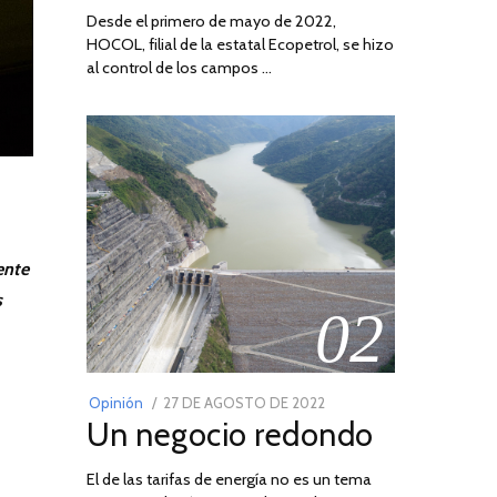
Desde el primero de mayo de 2022,
HOCOL, filial de la estatal Ecopetrol, se hizo
al control de los campos …
ente
s
02
POSTED
Opinión
27 DE AGOSTO DE 2022
30
Un negocio redondo
ON
DE
AGOSTO
El de las tarifas de energía no es un tema
DE