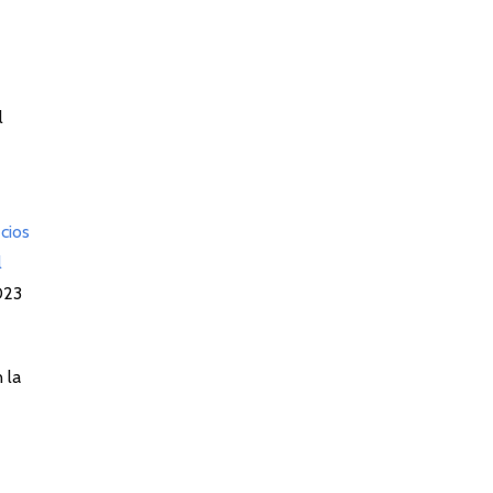
l
cios
l
023
 la