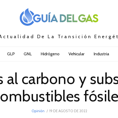
Actualidad De La Transición Energé
GLP
GNL
Hidrógeno
Vehicular
Industria
 al carbono y subsi
ombustibles fósil
POSTED
Opinión
19 DE AGOSTO DE 2022
19
ON
DE