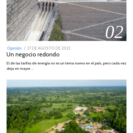
02
POSTED
Opinión
27 DE AGOSTO DE 2022
30
Un negocio redondo
ON
DE
AGOSTO
El de las tarifas de energía no es un tema nuevo en el país, pero cada vez
DE
deja en mayor …
2022