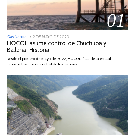
01
POSTED
Gas Natural
2 DE MAYO DE 2020
16
HOCOL asume control de Chuchupa y
ON
DE
Ballena: Historia
FEBRERO
DE
Desde el primero de mayo de 2022, HOCOL, filial de la estatal
2026
Ecopetrol, se hizo al control de los campos …