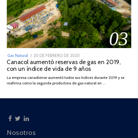
03
POSTED
Gas Natural
20 DE FEBRERO DE 2020
10
Canacol aumentó reservas de gas en 2019,
ON
DE
con un índice de vida de 9 años
JULIO
DE
La empresa canadiense aumentó todos sus índices durante 2019 y se
2025
reafirma como la segunda productora de gas natural en …
Nosotros