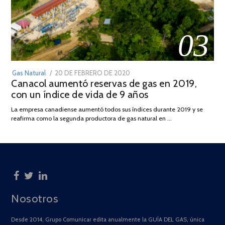
03
POSTED
Gas Natural
20 DE FEBRERO DE 2020
10
Canacol aumentó reservas de gas en 2019,
ON
DE
con un índice de vida de 9 años
JULIO
DE
La empresa canadiense aumentó todos sus índices durante 2019 y se
2025
reafirma como la segunda productora de gas natural en …
Nosotros
Desde 2014, Grupo Comunicar edita anualmente la GUÍA DEL GAS, única