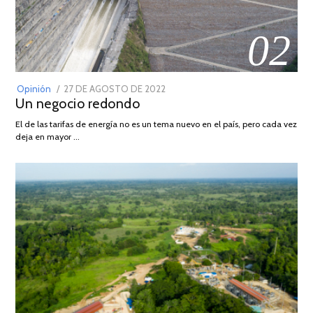
02
POSTED
Opinión
27 DE AGOSTO DE 2022
30
Un negocio redondo
ON
DE
AGOSTO
El de las tarifas de energía no es un tema nuevo en el país, pero cada vez
DE
deja en mayor …
2022