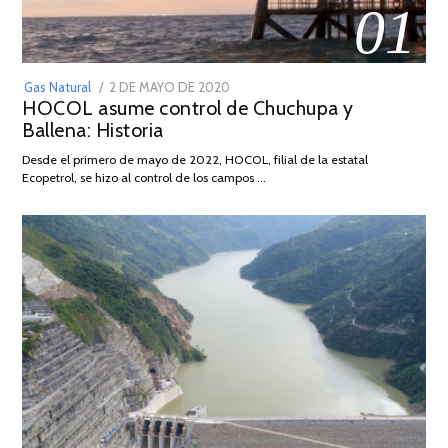
01
POSTED
Gas Natural
2 DE MAYO DE 2020
16
HOCOL asume control de Chuchupa y
ON
DE
Ballena: Historia
FEBRERO
DE
Desde el primero de mayo de 2022, HOCOL, filial de la estatal
2026
Ecopetrol, se hizo al control de los campos …