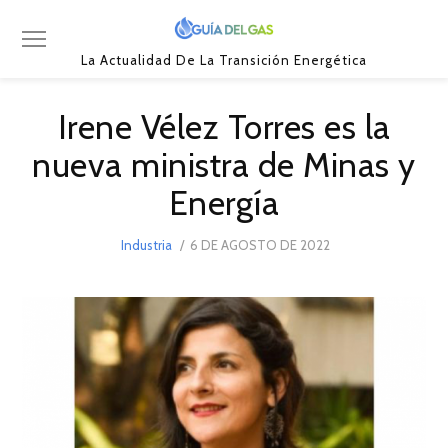
La Actualidad De La Transición Energética
Irene Vélez Torres es la
nueva ministra de Minas y
Energía
POSTED
Industria
6 DE AGOSTO DE 2022
6
ON
DE
AGOSTO
DE
2022