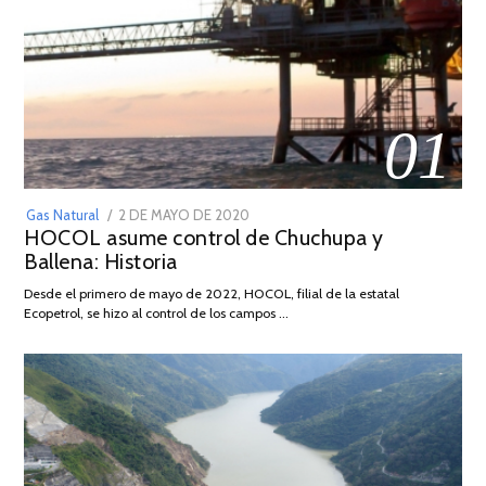
01
POSTED
Gas Natural
2 DE MAYO DE 2020
16
HOCOL asume control de Chuchupa y
ON
DE
Ballena: Historia
FEBRERO
DE
Desde el primero de mayo de 2022, HOCOL, filial de la estatal
2026
Ecopetrol, se hizo al control de los campos …