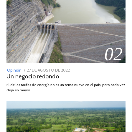
02
POSTED
Opinión
27 DE AGOSTO DE 2022
30
Un negocio redondo
ON
DE
AGOSTO
El de las tarifas de energía no es un tema nuevo en el país, pero cada vez
DE
deja en mayor …
2022