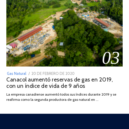
03
POSTED
Gas Natural
20 DE FEBRERO DE 2020
10
Canacol aumentó reservas de gas en 2019,
ON
DE
con un índice de vida de 9 años
JULIO
DE
La empresa canadiense aumentó todos sus índices durante 2019 y se
2025
reafirma como la segunda productora de gas natural en …