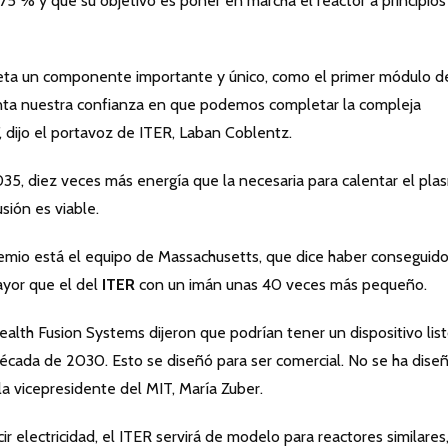
5 % y que su objetivo es poner en marcha el reactor a principios
ta un componente importante y único, como el primer módulo d
nta nuestra confianza en que podemos completar la compleja
, dijo el portavoz de ITER, Laban Coblentz.
2035, diez veces más energía que la necesaria para calentar el pla
sión es viable.
remio está el equipo de Massachusetts, que dice haber conseguid
yor que el del
ITER
con un imán unas 40 veces más pequeño.
th Fusion Systems dijeron que podrían tener un dispositivo lis
 década de 2030. Esto se diseñó para ser comercial. No se ha dise
 la vicepresidente del MIT, María Zuber.
 electricidad, el ITER servirá de modelo para reactores similares