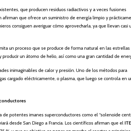
existentes, que producen residuos radiactivos y a veces fusiones
ón afirman que ofrece un suministro de energía limpio y prácticam
genieros consiguen averiguar cómo aprovecharla, ya que llevan casi 
 imita un proceso que se produce de forma natural en las estrellas
 producir un átomo de helio, así como una gran cantidad de energ
idades inimaginables de calor y presión. Uno de los métodos para
n gas cargado eléctricamente, o plasma, que luego se controla en 
conductores
da de potentes imanes superconductores como el “solenoide cent
ará desde San Diego a Francia. Los científicos afirman que el
IT