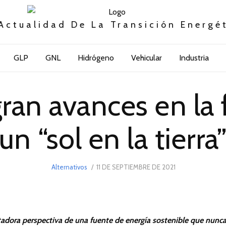
Actualidad De La Transición Energé
GLP
GNL
Hidrógeno
Vehicular
Industria
ran avances en la 
un “sol en la tierra
POSTED
Alternativos
11 DE SEPTIEMBRE DE 2021
11
ON
DE
SEPTIEMBRE
DE
2021
ntadora perspectiva de una fuente de energía sostenible que nunc