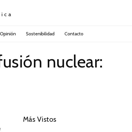
tica
Opinión
Sostenibilidad
Contacto
fusión nuclear:
”
01
Más Vistos
a