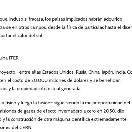
e, incluso si fracasa, los países implicados habrán adquirido
arse en otros campos, desde la física de partículas hasta el dise
rtar el calor del sol.
ina ITER.
oyecto –entre ellas Estados Unidos, Rusia, China, Japón, India, C
ten el costo de 20.000 millones de dólares y se benefician
cos y la propiedad intelectual generada.
la fisión y luego la fusión– sigue siendo la mejor oportunidad del
misiones de gases de efecto invernadero a cero en 2050, dijo
ño y la construcción de otra máquina científica extremadamente
rones
del CERN.