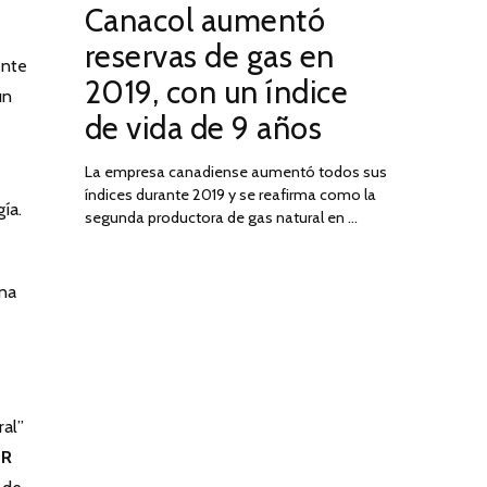
Canacol aumentó
ON
DE
JULIO
reservas de gas en
DE
ente
2019, con un índice
2025
un
de vida de 9 años
La empresa canadiense aumentó todos sus
índices durante 2019 y se reafirma como la
ía.
segunda productora de gas natural en …
una
ral”
ER