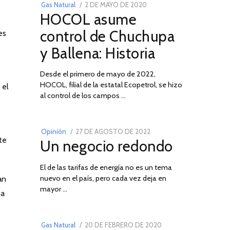
POSTED
Gas Natural
2 DE MAYO DE 2020
16
HOCOL asume
ON
DE
FEBRERO
control de Chuchupa
es
DE
y Ballena: Historia
2026
Desde el primero de mayo de 2022,
HOCOL, filial de la estatal Ecopetrol, se hizo
 el
02
al control de los campos …
POSTED
Opinión
27 DE AGOSTO DE 2022
30
te
Un negocio redondo
ON
DE
AGOSTO
El de las tarifas de energía no es un tema
DE
nuevo en el país, pero cada vez deja en
an
2022
03
mayor …
ta
POSTED
Gas Natural
20 DE FEBRERO DE 2020
10