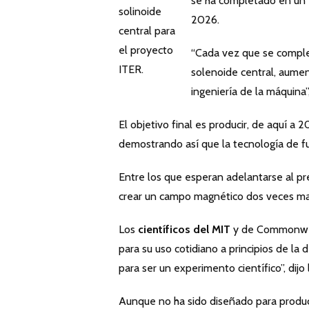
se ha completado en un 7
solinoide
2026.
central para
el proyecto
“Cada vez que se comple
ITER.
solenoide central, aume
ingeniería de la máquina”
El objetivo final es producir, de aquí a 
demostrando así que la tecnología de fu
Entre los que esperan adelantarse al p
crear un campo magnético dos veces ma
Los
científicos del MIT
y de Commonweal
para su uso cotidiano a principios de la
para ser un experimento científico”, dijo
Aunque no ha sido diseñado para producir