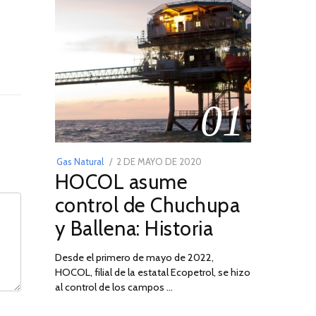
01
POSTED
Gas Natural
2 DE MAYO DE 2020
16
HOCOL asume
ON
DE
FEBRERO
control de Chuchupa
DE
y Ballena: Historia
2026
Desde el primero de mayo de 2022,
HOCOL, filial de la estatal Ecopetrol, se hizo
al control de los campos …