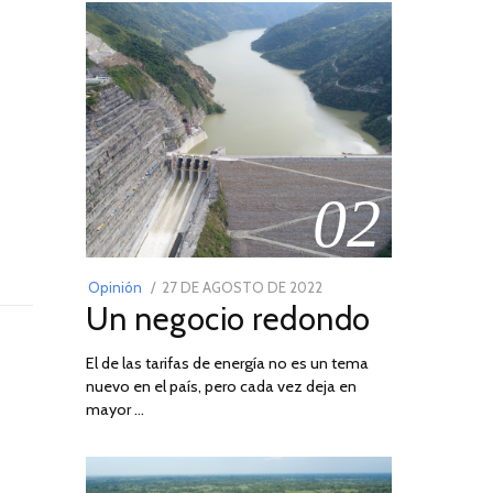
02
POSTED
Opinión
27 DE AGOSTO DE 2022
30
Un negocio redondo
ON
DE
AGOSTO
El de las tarifas de energía no es un tema
DE
nuevo en el país, pero cada vez deja en
2022
mayor …