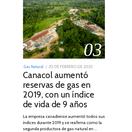
03
POSTED
Gas Natural
20 DE FEBRERO DE 2020
10
Canacol aumentó
ON
DE
JULIO
reservas de gas en
DE
2019, con un índice
2025
de vida de 9 años
La empresa canadiense aumentó todos sus
índices durante 2019 y se reafirma como la
segunda productora de gas natural en …