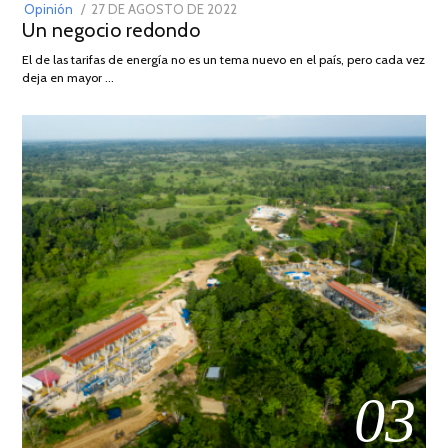
POSTED
Opinión
27 DE AGOSTO DE 2022
30
Un negocio redondo
ON
DE
AGOSTO
El de las tarifas de energía no es un tema nuevo en el país, pero cada vez
DE
deja en mayor …
2022
03