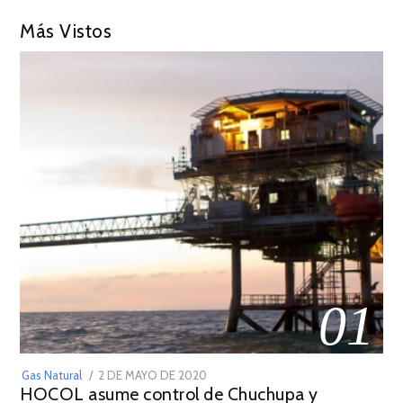
Más Vistos
01
POSTED
Gas Natural
2 DE MAYO DE 2020
16
HOCOL asume control de Chuchupa y
ON
DE