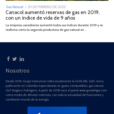
POSTED
Gas Natural
20 DE FEBRERO DE 2020
10
Canacol aumentó reservas de gas en 2019,
ON
DE
con un índice de vida de 9 años
JULIO
DE
La empresa canadiense aumentó todos sus índices durante 2019 y se
2025
reafirma como la segunda productora de gas natural en …
Nosotros
Desde 2014, Grupo Comunicar edita anualmente la GUÍA DEL GAS, única
publicación en Colombia especializada en gases combustibles: gas natural,
GLP, biogás e hidrógeno. A partir de 2018 nace el portal www.guiadelgas.com
como medio de difusión noticioso, con toda la actualidad del fascinante y
cambiante mundo de la energía.