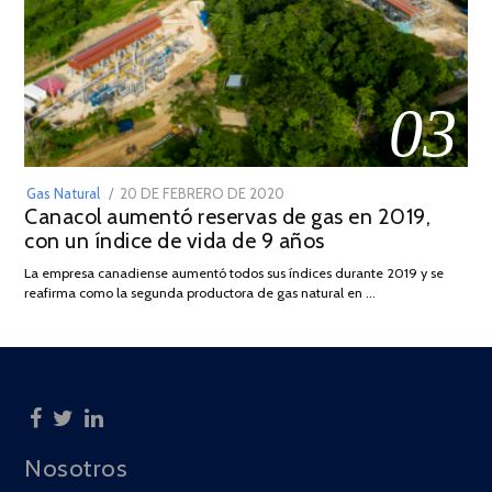
03
POSTED
Gas Natural
20 DE FEBRERO DE 2020
10
Canacol aumentó reservas de gas en 2019,
ON
DE
con un índice de vida de 9 años
JULIO
DE
La empresa canadiense aumentó todos sus índices durante 2019 y se
2025
reafirma como la segunda productora de gas natural en …
Nosotros