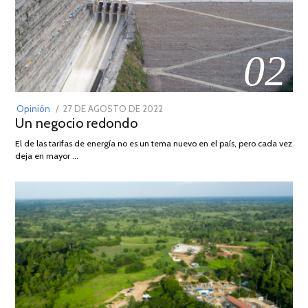
02
POSTED
Opinión
27 DE AGOSTO DE 2022
30
Un negocio redondo
ON
DE
AGOSTO
El de las tarifas de energía no es un tema nuevo en el país, pero cada vez
DE
deja en mayor …
2022