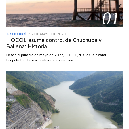
01
POSTED
Gas Natural
2 DE MAYO DE 2020
16
HOCOL asume control de Chuchupa y
ON
DE
Ballena: Historia
FEBRERO
DE
Desde el primero de mayo de 2022, HOCOL, filial de la estatal
2026
Ecopetrol, se hizo al control de los campos …