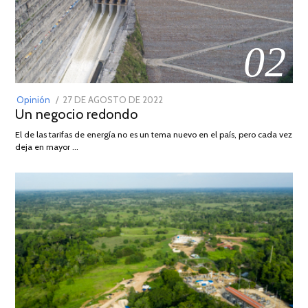
02
POSTED
Opinión
27 DE AGOSTO DE 2022
30
Un negocio redondo
ON
DE
AGOSTO
El de las tarifas de energía no es un tema nuevo en el país, pero cada vez
DE
deja en mayor …
2022