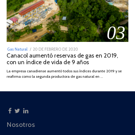
03
POSTED
Gas Natural
20 DE FEBRERO DE 2020
10
Canacol aumentó reservas de gas en 2019,
ON
DE
con un índice de vida de 9 años
JULIO
DE
La empresa canadiense aumentó todos sus índices durante 2019 y se
2025
reafirma como la segunda productora de gas natural en …
Nosotros