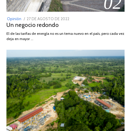
02
POSTED
Opinión
27 DE AGOSTO DE 2022
30
Un negocio redondo
ON
DE
AGOSTO
El de las tarifas de energía no es un tema nuevo en el país, pero cada vez
DE
deja en mayor …
2022