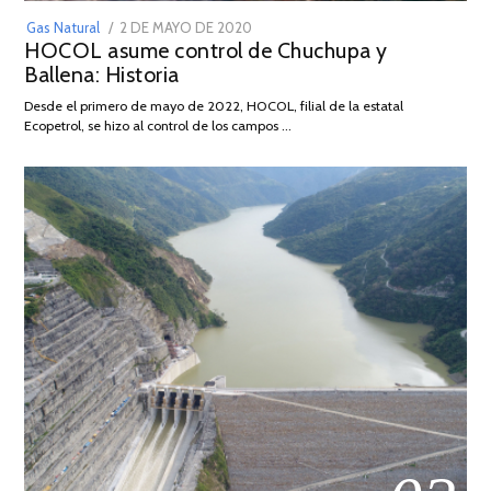
POSTED
Gas Natural
2 DE MAYO DE 2020
16
HOCOL asume control de Chuchupa y
ON
DE
Ballena: Historia
FEBRERO
DE
Desde el primero de mayo de 2022, HOCOL, filial de la estatal
2026
Ecopetrol, se hizo al control de los campos …