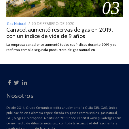
03
POSTED
Gas Natural
20 DE FEBRERO DE 2020
10
Canacol aumentó reservas de gas en 2019,
ON
DE
con un índice de vida de 9 años
JULIO
DE
La empresa canadiense aumentó todos sus índices durante 2019 y se
2025
reafirma como la segunda productora de gas natural en …
Nosotros
Desde 2014, Grupo Comunicar edita anualmente la GUÍA DEL GAS, única
publicación en Colombia especializada en gases combustibles: gas natural,
GLP, biogás e hidrógeno. A partir de 2018 nace el portal www.guiadelgas.com
como medio de difusión noticioso, con toda la actualidad del fascinante y
cambiante mundo de la energía.