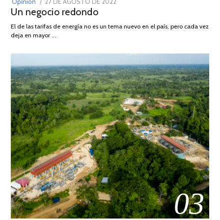
POSTED
Opinión
27 DE AGOSTO DE 2022
30
Un negocio redondo
ON
DE
AGOSTO
El de las tarifas de energía no es un tema nuevo en el país, pero cada vez
DE
deja en mayor …
2022
03