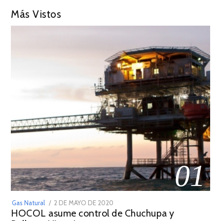
Más Vistos
01
POSTED
Gas Natural
2 DE MAYO DE 2020
16
HOCOL asume control de Chuchupa y
ON
DE