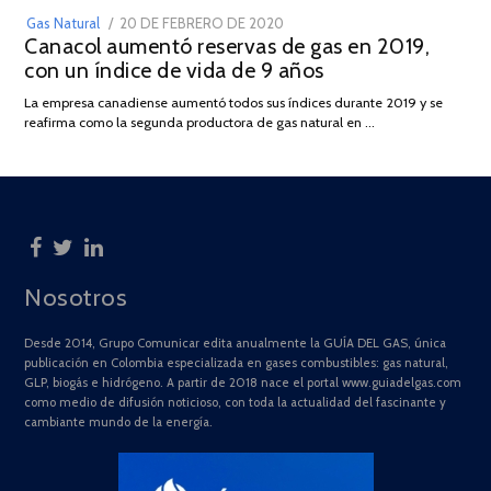
POSTED
Gas Natural
20 DE FEBRERO DE 2020
10
Canacol aumentó reservas de gas en 2019,
ON
DE
con un índice de vida de 9 años
JULIO
DE
La empresa canadiense aumentó todos sus índices durante 2019 y se
2025
reafirma como la segunda productora de gas natural en …
Nosotros
Desde 2014, Grupo Comunicar edita anualmente la GUÍA DEL GAS, única
publicación en Colombia especializada en gases combustibles: gas natural,
GLP, biogás e hidrógeno. A partir de 2018 nace el portal www.guiadelgas.com
como medio de difusión noticioso, con toda la actualidad del fascinante y
cambiante mundo de la energía.