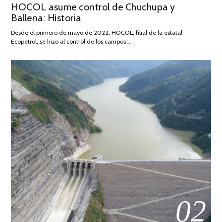
HOCOL asume control de Chuchupa y
ON
DE
Ballena: Historia
FEBRERO
DE
Desde el primero de mayo de 2022, HOCOL, filial de la estatal
2026
Ecopetrol, se hizo al control de los campos …
02