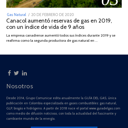
POSTED
Gas Natural
20 DE FEBRERO DE 2020
10
Canacol aumentó reservas de gas en 2019,
ON
DE
con un índice de vida de 9 años
JULIO
DE
La empresa canadiense aumentó todos sus índices durante 2019 y se
2025
reafirma como la segunda productora de gas natural en …
Nosotros
Desde 2014, Grupo Comunicar edita anualmente la GUÍA DEL GAS, única
publicación en Colombia especializada en gases combustibles: gas natural,
GLP, biogás e hidrógeno. A partir de 2018 nace el portal www.guiadelgas.com
como medio de difusión noticioso, con toda la actualidad del fascinante y
cambiante mundo de la energía.