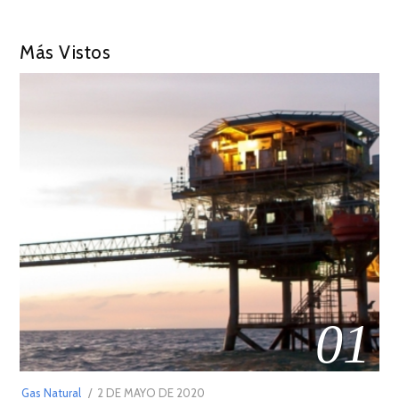
Más Vistos
01
POSTED
Gas Natural
2 DE MAYO DE 2020
16