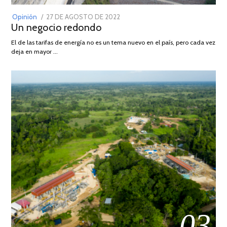
POSTED
Opinión
27 DE AGOSTO DE 2022
30
Un negocio redondo
ON
DE
AGOSTO
El de las tarifas de energía no es un tema nuevo en el país, pero cada vez
DE
deja en mayor …
2022
03